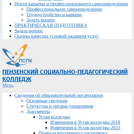
Центр карьеры и профессионального самоопределения
Профессиональное самоопределение
Трудоустройство и карьера
Задать вопрос
ПРАКТИЧЕСКАЯ ПОДГОТОВКА
Задать вопрос
Оценка качества условий оказания услуг
ПЕНЗЕНСКИЙ СОЦИАЛЬНО-ПЕДАГОГИЧЕСКИЙ
КОЛЛЕДЖ
Primary
Menu
Navigation
Сведения об образовательной организации
Menu
Основные сведения
Структура и органы управления
Документы
Устав колледжа
Изменения в Устав колледжа 2018
Изменения в Устав колледжа 2023
Правила внутреннего распорядка