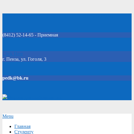
Skip
Добро пожаловать на официальный сайт колледжа!
to
content
(8412) 52-14-65 - Приемная
Click Here
г. Пенза, ул. Гоголя, 3
pedk@bk.ru
Версия для слабовидящих
Secondary
Menu
Navigation
Главная
Menu
Студенту