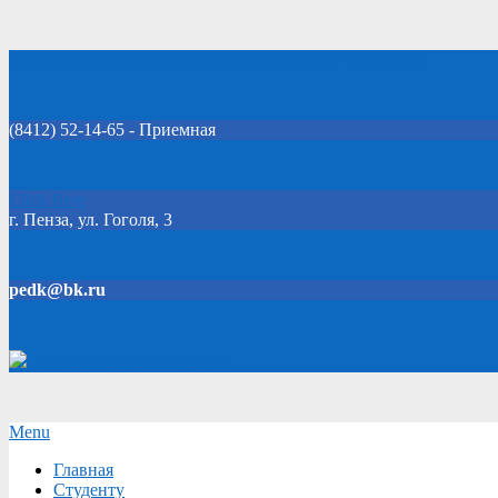
Skip
Добро пожаловать на официальный сайт колледжа!
to
content
(8412) 52-14-65 - Приемная
Click Here
г. Пенза, ул. Гоголя, 3
pedk@bk.ru
Версия для слабовидящих
Secondary
Menu
Navigation
Главная
Menu
Студенту