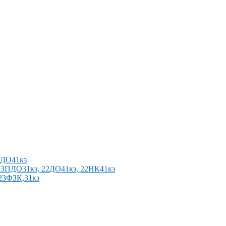
2ПДО41кз
п 23ПДО31кз, 22ДО41кз, 22НК41кз
 23ФЗК,31кз