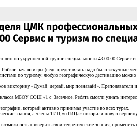
еделя ЦМК профессиональных
00 Сервис и туризм по специа
лин по укрупненной группе специальности 43.00.00 Сервис и т
Робкое начало игры (ведь представлять надо было «скучные мес
листами по туризму: любую географическую дестинацию можно с
ов викторину «Думай, дерзай, мир познавай!». Преподаватели 
асса МБОУ СОШ √1 с. Засечное. Ребята смогли узнать интересны
ографии, который активно принимал участие во всех турах.
ческие знания, а члены ТИЦ «пТИЦа» покорили новую вершину
возможность проверить свои теоретические знания, применить 