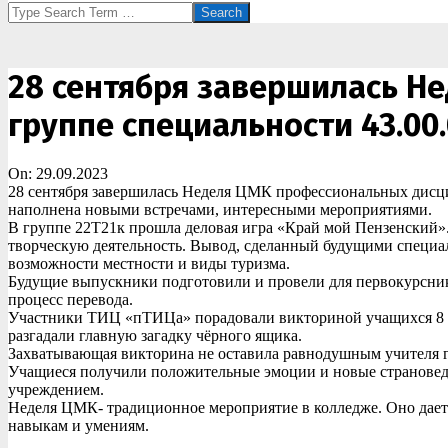
Search
28 сентября завершилась Н
группе специальности 43.00.
On:
29.09.2023
28 сентября завершилась Неделя ЦМК профессиональных дисцип
наполнена новыми встречами, интересными мероприятиями.
В группе 22Т21к прошла деловая игра «Край мой Пензенский». 
творческую деятельность. Вывод, сделанный будущими специа
возможности местности и виды туризма.
Будущие выпускники подготовили и провели для первокурсник
процесс перевода.
Участники ТИЦ «пТИЦа» порадовали викториной учащихся 8 кл
разгадали главную загадку чёрного ящика.
Захватывающая викторина не оставила равнодушным учителя ге
Учащиеся получили положительные эмоции и новые страновед
учреждением.
Неделя ЦМК- традиционное мероприятие в колледже. Оно дает 
навыкам и умениям.