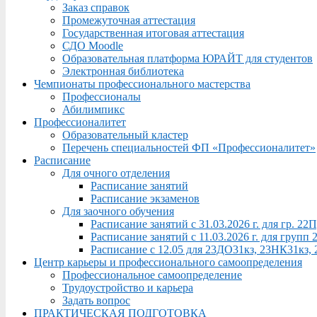
Заказ справок
Промежуточная аттестация
Государственная итоговая аттестация
СДО Moodle
Образовательная платформа ЮРАЙТ для студентов
Электронная библиотека
Чемпионаты профессионального мастерства
Профессионалы
Абилимпикс
Профессионалитет
Образовательный кластер
Перечень специальностей ФП «Профессионалитет»
Расписание
Для очного отделения
Расписание занятий
Расписание экзаменов
Для заочного обучения
Расписание занятий с 31.03.2026 г. для гр. 2
Расписание занятий с 11.03.2026 г. для груп
Расписание с 12.05 для 23ДО31кз, 23НК31кз,
Центр карьеры и профессионального самоопределения
Профессиональное самоопределение
Трудоустройство и карьера
Задать вопрос
ПРАКТИЧЕСКАЯ ПОДГОТОВКА