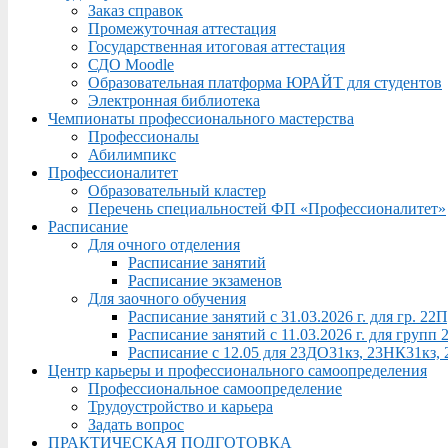
Заказ справок
Промежуточная аттестация
Государственная итоговая аттестация
СДО Moodle
Образовательная платформа ЮРАЙТ для студентов
Электронная библиотека
Чемпионаты профессионального мастерства
Профессионалы
Абилимпикс
Профессионалитет
Образовательный кластер
Перечень специальностей ФП «Профессионалитет»
Расписание
Для очного отделения
Расписание занятий
Расписание экзаменов
Для заочного обучения
Расписание занятий с 31.03.2026 г. для гр. 2
Расписание занятий с 11.03.2026 г. для груп
Расписание с 12.05 для 23ДО31кз, 23НК31кз,
Центр карьеры и профессионального самоопределения
Профессиональное самоопределение
Трудоустройство и карьера
Задать вопрос
ПРАКТИЧЕСКАЯ ПОДГОТОВКА