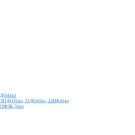
2ПДО41кз
п 23ПДО31кз, 22ДО41кз, 22НК41кз
 23ФЗК,31кз