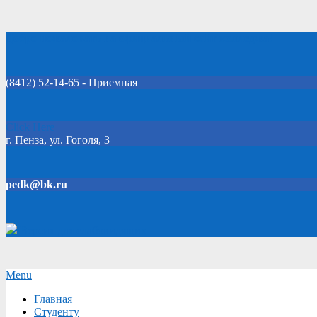
Skip
Добро пожаловать на официальный сайт колледжа!
to
content
(8412) 52-14-65 - Приемная
Click Here
г. Пенза, ул. Гоголя, 3
pedk@bk.ru
Версия для слабовидящих
Secondary
Menu
Navigation
Главная
Menu
Студенту