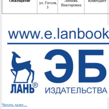
Обжещитие
Любовь
Комендант
ул. Гоголя,
Викторовна
3
2025-
05-
28
Читать далее....