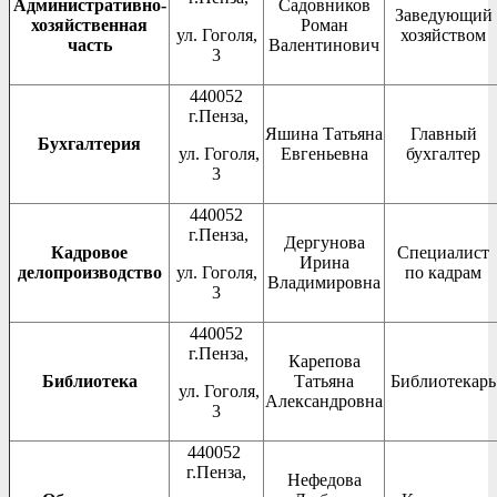
Административно-
Садовников
Заведующий
хозяйственная
Роман
ул. Гоголя,
хозяйством
часть
Валентинович
3
440052
г.Пенза,
Яшина Татьяна
Главный
Бухгалтерия
ул. Гоголя,
Евгеньевна
бухгалтер
3
440052
г.Пенза,
Дергунова
Кадровое
Специалист
Ирина
делопроизводство
ул. Гоголя,
по кадрам
Владимировна
3
440052
г.Пенза,
Карепова
Библиотека
Татьяна
Библиотекарь
ул. Гоголя,
Александровна
3
440052
г.Пенза,
Нефедова