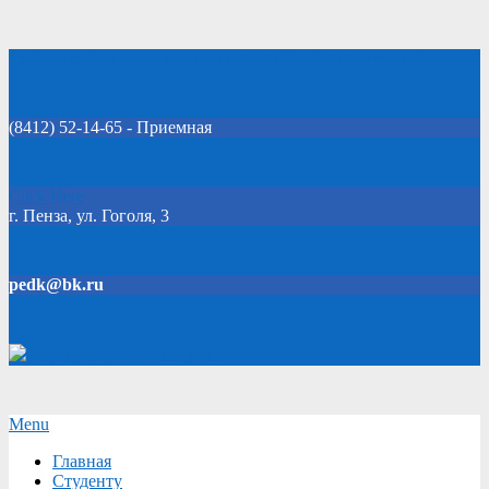
Skip
Добро пожаловать на официальный сайт колледжа!
to
content
(8412) 52-14-65 - Приемная
Click Here
г. Пенза, ул. Гоголя, 3
pedk@bk.ru
Версия для слабовидящих
Secondary
Menu
Navigation
Главная
Menu
Студенту