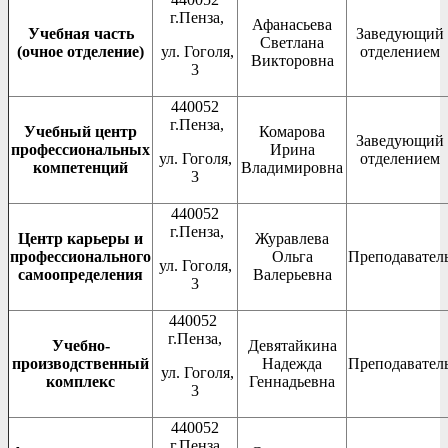
г.Пенза,
Афанасьева
Учебная часть
Заведующий
Светлана
(очное отделение)
ул. Гоголя,
отделением
Викторовна
3
440052
г.Пенза,
Учебный центр
Комарова
Заведующий
профессиональных
Ирина
ул. Гоголя,
отделением
компетенций
Владимировна
3
440052
г.Пенза,
Центр карьеры и
Журавлева
профессионального
Ольга
Преподавател
ул. Гоголя,
самоопределения
Валерьевна
3
440052
г.Пенза,
Учебно-
Девятайкина
производственный
Надежда
Преподавател
ул. Гоголя,
комплекс
Геннадьевна
3
440052
г.Пенза,