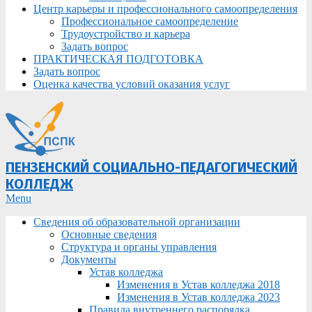
Центр карьеры и профессионального самоопределения
Профессиональное самоопределение
Трудоустройство и карьера
Задать вопрос
ПРАКТИЧЕСКАЯ ПОДГОТОВКА
Задать вопрос
Оценка качества условий оказания услуг
ПЕНЗЕНСКИЙ СОЦИАЛЬНО-ПЕДАГОГИЧЕСКИЙ
КОЛЛЕДЖ
Primary
Menu
Navigation
Сведения об образовательной организации
Menu
Основные сведения
Структура и органы управления
Документы
Устав колледжа
Изменения в Устав колледжа 2018
Изменения в Устав колледжа 2023
Правила внутреннего распорядка