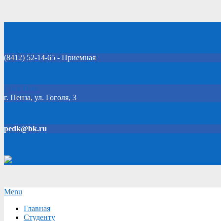
Skip
Добро пожаловать на официальный сайт колледжа!
to
content
(8412) 52-14-65 - Приемная
Click Here
г. Пенза, ул. Гоголя, 3
pedk@bk.ru
Версия для слабовидящих
Secondary
Menu
Navigation
Главная
Menu
Студенту