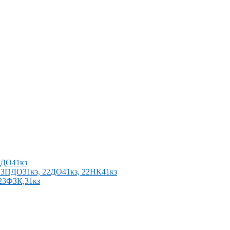
2ПДО41кз
п 23ПДО31кз, 22ДО41кз, 22НК41кз
 23ФЗК,31кз