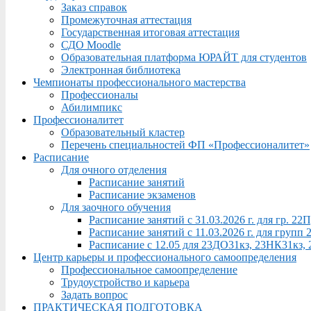
Заказ справок
Промежуточная аттестация
Государственная итоговая аттестация
СДО Moodle
Образовательная платформа ЮРАЙТ для студентов
Электронная библиотека
Чемпионаты профессионального мастерства
Профессионалы
Абилимпикс
Профессионалитет
Образовательный кластер
Перечень специальностей ФП «Профессионалитет»
Расписание
Для очного отделения
Расписание занятий
Расписание экзаменов
Для заочного обучения
Расписание занятий с 31.03.2026 г. для гр. 2
Расписание занятий с 11.03.2026 г. для груп
Расписание с 12.05 для 23ДО31кз, 23НК31кз,
Центр карьеры и профессионального самоопределения
Профессиональное самоопределение
Трудоустройство и карьера
Задать вопрос
ПРАКТИЧЕСКАЯ ПОДГОТОВКА