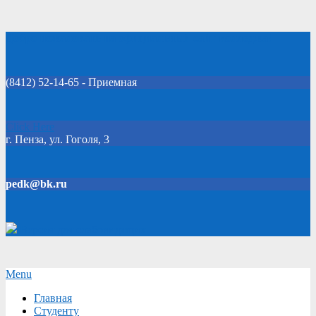
Skip
Добро пожаловать на официальный сайт колледжа!
to
content
(8412) 52-14-65 - Приемная
Click Here
г. Пенза, ул. Гоголя, 3
pedk@bk.ru
Версия для слабовидящих
Secondary
Menu
Navigation
Главная
Menu
Студенту