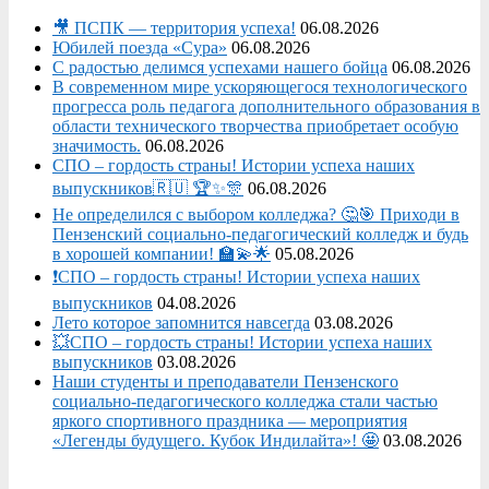
🎥 ПСПК — территория успеха!
06.08.2026
Юбилей поезда «Сура»
06.08.2026
С радостью делимся успехами нашего бойца
06.08.2026
В современном мире ускоряющегося технологического
прогресса роль педагога дополнительного образования в
области технического творчества приобретает особую
значимость.
06.08.2026
СПО – гордость страны! Истории успеха наших
выпускников🇷🇺 🏆✨🎊
06.08.2026
Не определился с выбором колледжа? 🤔🎯 Приходи в
Пензенский социально-педагогический колледж и будь
в хорошей компании! 🏫💫🌟
05.08.2026
❗СПО – гордость страны! Истории успеха наших
выпускников
04.08.2026
Лето которое запомнится навсегда
03.08.2026
💥СПО – гордость страны! Истории успеха наших
выпускников
03.08.2026
Наши студенты и преподаватели Пензенского
социально‑педагогического колледжа стали частью
яркого спортивного праздника — мероприятия
«Легенды будущего. Кубок Индилайта»! 🤩
03.08.2026