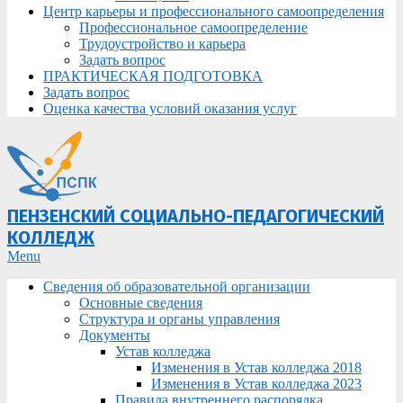
Центр карьеры и профессионального самоопределения
Профессиональное самоопределение
Трудоустройство и карьера
Задать вопрос
ПРАКТИЧЕСКАЯ ПОДГОТОВКА
Задать вопрос
Оценка качества условий оказания услуг
ПЕНЗЕНСКИЙ СОЦИАЛЬНО-ПЕДАГОГИЧЕСКИЙ
КОЛЛЕДЖ
Primary
Menu
Navigation
Сведения об образовательной организации
Menu
Основные сведения
Структура и органы управления
Документы
Устав колледжа
Изменения в Устав колледжа 2018
Изменения в Устав колледжа 2023
Правила внутреннего распорядка