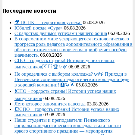
Последние новости
🎥 ПСПК — территория успеха!
06.08.2026
Юбилей поезда «Сура»
06.08.2026
С радостью делимся успехами нашего бойца
06.08.2026
В современном мире ускоряющегося технологического
прогресса роль педагога дополнительного образования в
области технического творчества приобретает особую
значимость.
06.08.2026
СПО – гордость страны! Истории успеха наших
выпускников🇷🇺 🏆✨🎊
06.08.2026
Не определился с выбором колледжа? 🤔🎯 Приходи в
Пензенский социально-педагогический колледж и будь
в хорошей компании! 🏫💫🌟
05.08.2026
❗СПО – гордость страны! Истории успеха наших
выпускников
04.08.2026
Лето которое запомнится навсегда
03.08.2026
💥СПО – гордость страны! Истории успеха наших
выпускников
03.08.2026
Наши студенты и преподаватели Пензенского
социально‑педагогического колледжа стали частью
яркого спортивного праздника — мероприятия