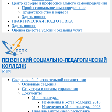
Центр карьеры и профессионального самоопределения
Профессиональное самоопределение
Трудоустройство и карьера
Задать вопрос
ПРАКТИЧЕСКАЯ ПОДГОТОВКА
Задать вопрос
Оценка качества условий оказания услуг
ПЕНЗЕНСКИЙ СОЦИАЛЬНО-ПЕДАГОГИЧЕСКИЙ
КОЛЛЕДЖ
Primary
Menu
Navigation
Сведения об образовательной организации
Menu
Основные сведения
Структура и органы управления
Документы
Устав колледжа
Изменения в Устав колледжа 2018
Изменения в Устав колледжа 2023
Правила внутреннего распорядка