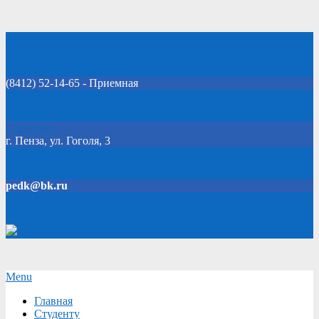
Skip
Добро пожаловать на официальный сайт колледжа!
to
content
(8412) 52-14-65 - Приемная
Click Here
г. Пенза, ул. Гоголя, 3
pedk@bk.ru
Версия для слабовидящих
Secondary
Menu
Navigation
Главная
Menu
Студенту