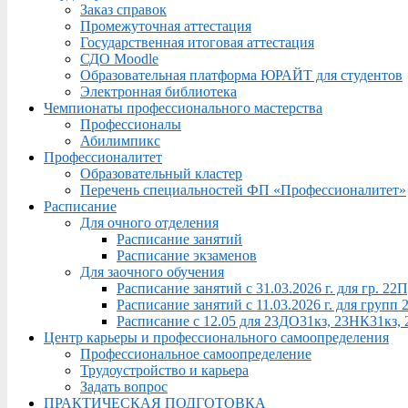
Заказ справок
Промежуточная аттестация
Государственная итоговая аттестация
СДО Moodle
Образовательная платформа ЮРАЙТ для студентов
Электронная библиотека
Чемпионаты профессионального мастерства
Профессионалы
Абилимпикс
Профессионалитет
Образовательный кластер
Перечень специальностей ФП «Профессионалитет»
Расписание
Для очного отделения
Расписание занятий
Расписание экзаменов
Для заочного обучения
Расписание занятий с 31.03.2026 г. для гр. 2
Расписание занятий с 11.03.2026 г. для груп
Расписание с 12.05 для 23ДО31кз, 23НК31кз,
Центр карьеры и профессионального самоопределения
Профессиональное самоопределение
Трудоустройство и карьера
Задать вопрос
ПРАКТИЧЕСКАЯ ПОДГОТОВКА