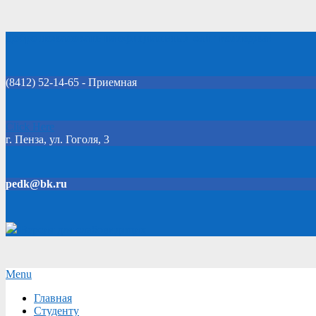
Skip
Добро пожаловать на официальный сайт колледжа!
to
content
(8412) 52-14-65 - Приемная
Click Here
г. Пенза, ул. Гоголя, 3
pedk@bk.ru
Версия для слабовидящих
Secondary
Menu
Navigation
Главная
Menu
Студенту