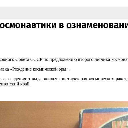
космонавтики в ознаменован
рховного Совета СССР по предложению второго лётчика-космона
тавка «Рождение космической эры».
са, сведения о выдающихся конструкторах космических ракет,
ензенский край.