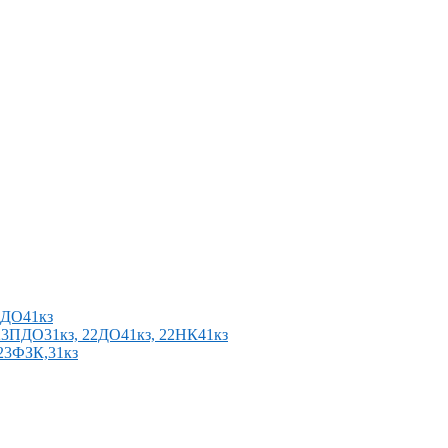
2ПДО41кз
п 23ПДО31кз, 22ДО41кз, 22НК41кз
 23ФЗК,31кз