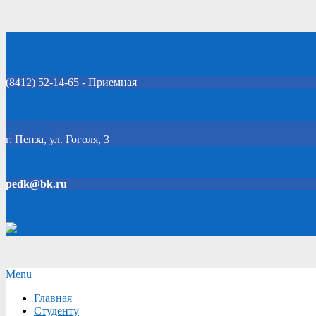
Skip
Добро пожаловать на официальный сайт колледжа!
to
content
(8412) 52-14-65 - Приемная
Click Here
г. Пенза, ул. Гоголя, 3
pedk@bk.ru
Версия для слабовидящих
Secondary
Menu
Navigation
Главная
Menu
Студенту