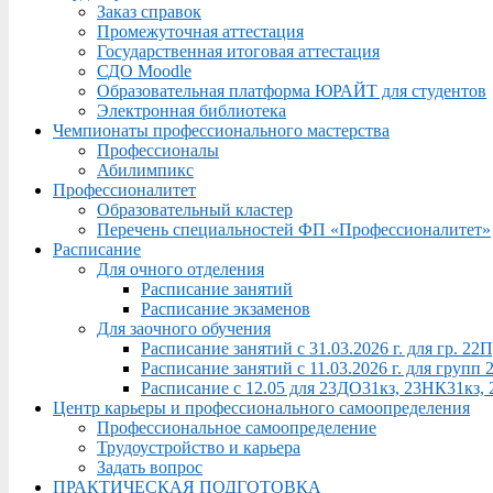
Заказ справок
Промежуточная аттестация
Государственная итоговая аттестация
СДО Moodle
Образовательная платформа ЮРАЙТ для студентов
Электронная библиотека
Чемпионаты профессионального мастерства
Профессионалы
Абилимпикс
Профессионалитет
Образовательный кластер
Перечень специальностей ФП «Профессионалитет»
Расписание
Для очного отделения
Расписание занятий
Расписание экзаменов
Для заочного обучения
Расписание занятий с 31.03.2026 г. для гр. 2
Расписание занятий с 11.03.2026 г. для груп
Расписание с 12.05 для 23ДО31кз, 23НК31кз,
Центр карьеры и профессионального самоопределения
Профессиональное самоопределение
Трудоустройство и карьера
Задать вопрос
ПРАКТИЧЕСКАЯ ПОДГОТОВКА