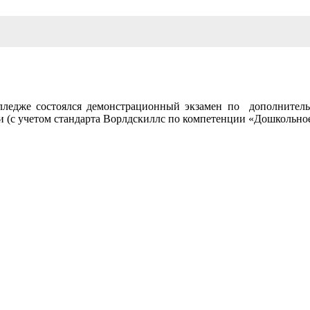
олледже состоялся демонстрационный экзамен по дополните
 (с учетом стандарта Ворлдскиллс по компетенции «Дошкольно