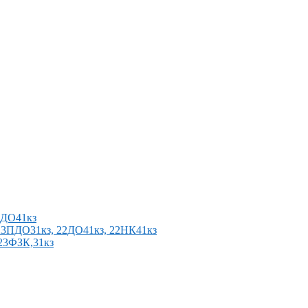
2ПДО41кз
п 23ПДО31кз, 22ДО41кз, 22НК41кз
 23ФЗК,31кз