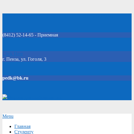
Skip
Добро пожаловать на официальный сайт колледжа!
to
content
(8412) 52-14-65 - Приемная
Click Here
г. Пенза, ул. Гоголя, 3
pedk@bk.ru
Версия для слабовидящих
Secondary
Menu
Navigation
Главная
Menu
Студенту