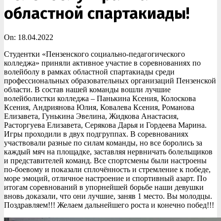
областной спартакиады!
On:
18.04.2022
Студентки «Пензенского социально-педагогического
колледжа» приняли активное участие в соревнованиях по
волейболу в рамках областной спартакиады среди
профессиональных образовательных организаций Пензенской
области. В состав нашей команды вошли лучшие
волейболистки колледжа – Панькина Ксения, Колоскова
Ксения, Андриянова Юлия, Ковалева Ксения, Романова
Елизавета, Гунькина Эвелина, Жидкова Анастасия,
Расторгуева Елизавета, Серякова Дарья и Гордеева Марина.
Игры проходили в двух подгруппах. В соревнованиях
участвовали разные по силам команды, но все боролись за
каждый мяч на площадке, заставляя нервничать болельщиков
и представителей команд. Все спортсмены были настроены
по-боевому и показали сплочённость и стремление к победе,
море эмоций, отличное настроение и спортивный азарт. По
итогам соревнований в упорнейшей борьбе наши девушки
вновь доказали, что они лучшие, заняв 1 место. Вы молодцы.
Поздравляем!!! Желаем дальнейшего роста и конечно побед!!!