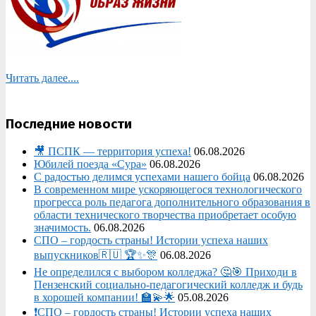
Читать далее....
Последние новости
🎥 ПСПК — территория успеха!
06.08.2026
Юбилей поезда «Сура»
06.08.2026
С радостью делимся успехами нашего бойца
06.08.2026
В современном мире ускоряющегося технологического
прогресса роль педагога дополнительного образования в
области технического творчества приобретает особую
значимость.
06.08.2026
СПО – гордость страны! Истории успеха наших
выпускников🇷🇺 🏆✨🎊
06.08.2026
Не определился с выбором колледжа? 🤔🎯 Приходи в
Пензенский социально-педагогический колледж и будь
в хорошей компании! 🏫💫🌟
05.08.2026
❗СПО – гордость страны! Истории успеха наших