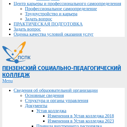
Центр карьеры и профессионального самоопределения
Профессиональное самоопределение
Трудоустройство и карьера
Задать вопрос
ПРАКТИЧЕСКАЯ ПОДГОТОВКА
Задать вопрос
Оценка качества условий оказания услуг
ПЕНЗЕНСКИЙ СОЦИАЛЬНО-ПЕДАГОГИЧЕСКИЙ
КОЛЛЕДЖ
Primary
Menu
Navigation
Сведения об образовательной организации
Menu
Основные сведения
Структура и органы управления
Документы
Устав колледжа
Изменения в Устав колледжа 2018
Изменения в Устав колледжа 2023
Правила внутреннего распорядка