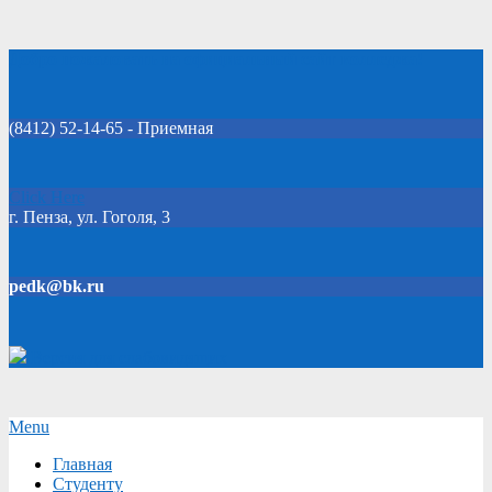
Skip
Добро пожаловать на официальный сайт колледжа!
to
content
(8412) 52-14-65 - Приемная
Click Here
г. Пенза, ул. Гоголя, 3
pedk@bk.ru
Версия для слабовидящих
Secondary
Menu
Navigation
Главная
Menu
Студенту