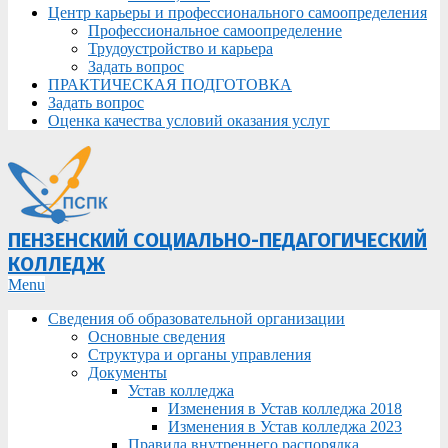
Центр карьеры и профессионального самоопределения
Профессиональное самоопределение
Трудоустройство и карьера
Задать вопрос
ПРАКТИЧЕСКАЯ ПОДГОТОВКА
Задать вопрос
Оценка качества условий оказания услуг
ПЕНЗЕНСКИЙ СОЦИАЛЬНО-ПЕДАГОГИЧЕСКИЙ
КОЛЛЕДЖ
Primary
Menu
Navigation
Сведения об образовательной организации
Menu
Основные сведения
Структура и органы управления
Документы
Устав колледжа
Изменения в Устав колледжа 2018
Изменения в Устав колледжа 2023
Правила внутреннего распорядка