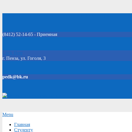
Skip
Добро пожаловать на официальный сайт колледжа!
to
content
(8412) 52-14-65 - Приемная
Click Here
г. Пенза, ул. Гоголя, 3
pedk@bk.ru
Версия для слабовидящих
Secondary
Menu
Navigation
Главная
Menu
Студенту