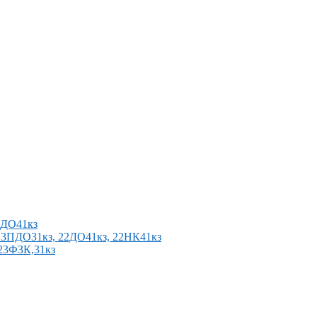
2ПДО41кз
п 23ПДО31кз, 22ДО41кз, 22НК41кз
 23ФЗК,31кз