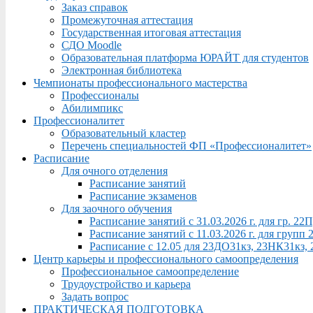
Заказ справок
Промежуточная аттестация
Государственная итоговая аттестация
СДО Moodle
Образовательная платформа ЮРАЙТ для студентов
Электронная библиотека
Чемпионаты профессионального мастерства
Профессионалы
Абилимпикс
Профессионалитет
Образовательный кластер
Перечень специальностей ФП «Профессионалитет»
Расписание
Для очного отделения
Расписание занятий
Расписание экзаменов
Для заочного обучения
Расписание занятий с 31.03.2026 г. для гр. 2
Расписание занятий с 11.03.2026 г. для груп
Расписание с 12.05 для 23ДО31кз, 23НК31кз,
Центр карьеры и профессионального самоопределения
Профессиональное самоопределение
Трудоустройство и карьера
Задать вопрос
ПРАКТИЧЕСКАЯ ПОДГОТОВКА