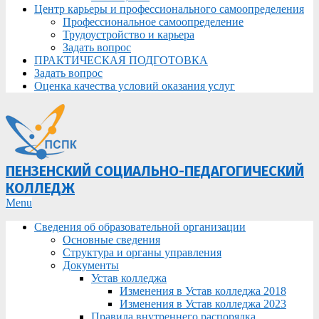
Центр карьеры и профессионального самоопределения
Профессиональное самоопределение
Трудоустройство и карьера
Задать вопрос
ПРАКТИЧЕСКАЯ ПОДГОТОВКА
Задать вопрос
Оценка качества условий оказания услуг
ПЕНЗЕНСКИЙ СОЦИАЛЬНО-ПЕДАГОГИЧЕСКИЙ
КОЛЛЕДЖ
Primary
Menu
Navigation
Сведения об образовательной организации
Menu
Основные сведения
Структура и органы управления
Документы
Устав колледжа
Изменения в Устав колледжа 2018
Изменения в Устав колледжа 2023
Правила внутреннего распорядка