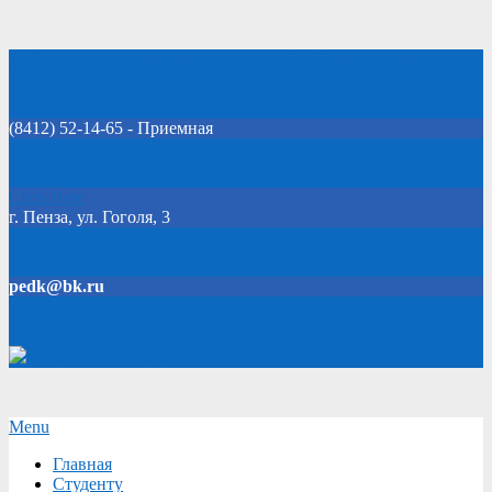
Skip
Добро пожаловать на официальный сайт колледжа!
to
content
(8412) 52-14-65 - Приемная
Click Here
г. Пенза, ул. Гоголя, 3
pedk@bk.ru
Версия для слабовидящих
Secondary
Menu
Navigation
Главная
Menu
Студенту