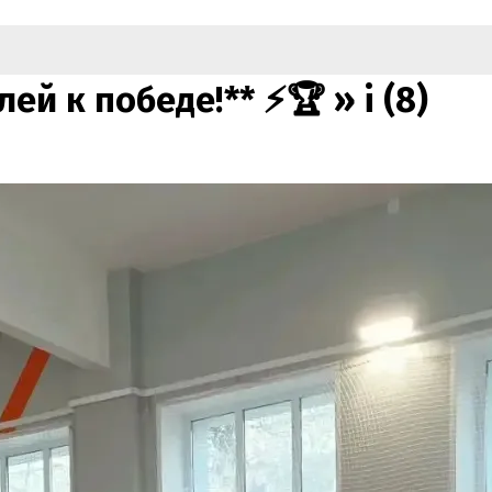
лей к победе!** ⚡🏆 »
i (8)