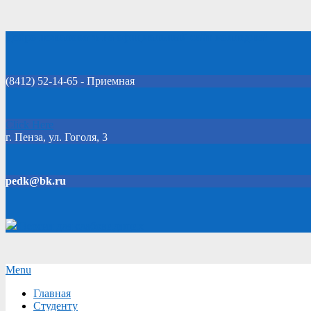
Skip
Добро пожаловать на официальный сайт колледжа!
to
content
(8412) 52-14-65 - Приемная
Click Here
г. Пенза, ул. Гоголя, 3
pedk@bk.ru
Версия для слабовидящих
Secondary
Menu
Navigation
Главная
Menu
Студенту