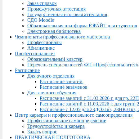
Заказ справок
Промежуточная аттестация
Государственная итоговая аттестация
СДО Moodle
Образовательная платформа ЮРАЙТ для студентов
Электронная библиотека
Чемпионаты профессионального мастерства
Профессионалы
Абилимпикс
Профессионалитет
Образовательный кластер
Перечень специальностей ФП «Профессионалитет»
Расписание
Для очного отделения
Расписание занятий
Расписание экзаменов
Для заочного обучения
Расписание занятий с 31.03.2026 г. для гр. 2
Расписание занятий с 11.03.2026 г. для груп
Расписание с 12.05 для 23ДО31кз, 23НК31кз,
Центр карьеры и профессионального самоопределения
Профессиональное самоопределение
Трудоустройство и карьера
Задать вопрос
ПРАКТИЧЕСКАЯ ПОДГОТОВКА