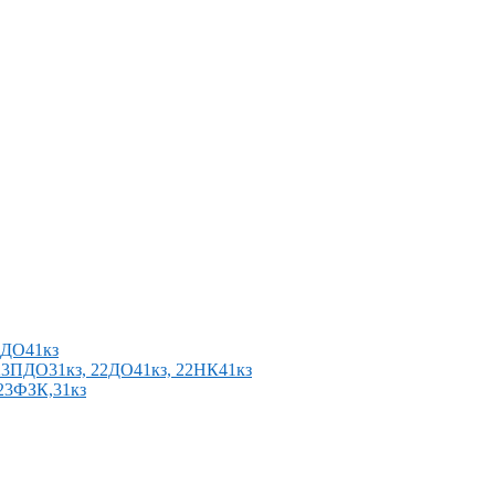
2ПДО41кз
п 23ПДО31кз, 22ДО41кз, 22НК41кз
 23ФЗК,31кз