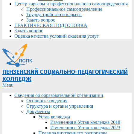
Центр карьеры и профессионального самоопределения
Профессиональное самоопределение
Трудоустройство и карьера
Задать вопрос
ПРАКТИЧЕСКАЯ ПОДГОТОВКА
Задать вопрос
Оценка качества условий оказания услуг
ПЕНЗЕНСКИЙ СОЦИАЛЬНО-ПЕДАГОГИЧЕСКИЙ
КОЛЛЕДЖ
Primary
Menu
Navigation
Сведения об образовательной организации
Menu
Основные сведения
Структура и органы управления
Документы
Устав колледжа
Изменения в Устав колледжа 2018
Изменения в Устав колледжа 2023
Правила внутреннего распорядка