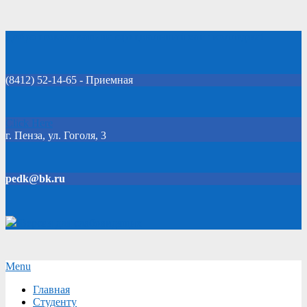
Skip
Добро пожаловать на официальный сайт колледжа!
to
content
(8412) 52-14-65 - Приемная
Click Here
г. Пенза, ул. Гоголя, 3
pedk@bk.ru
Версия для слабовидящих
Secondary
Menu
Navigation
Главная
Menu
Студенту