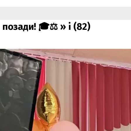
 позади! 🎓⚖️ »
i (82)