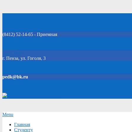
Skip
Добро пожаловать на официальный сайт колледжа!
to
content
(8412) 52-14-65 - Приемная
Click Here
г. Пенза, ул. Гоголя, 3
pedk@bk.ru
Версия для слабовидящих
Secondary
Menu
Navigation
Главная
Menu
Студенту