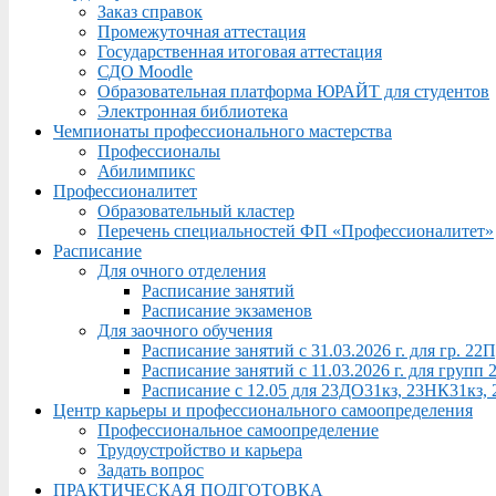
Заказ справок
Промежуточная аттестация
Государственная итоговая аттестация
СДО Moodle
Образовательная платформа ЮРАЙТ для студентов
Электронная библиотека
Чемпионаты профессионального мастерства
Профессионалы
Абилимпикс
Профессионалитет
Образовательный кластер
Перечень специальностей ФП «Профессионалитет»
Расписание
Для очного отделения
Расписание занятий
Расписание экзаменов
Для заочного обучения
Расписание занятий с 31.03.2026 г. для гр. 2
Расписание занятий с 11.03.2026 г. для груп
Расписание с 12.05 для 23ДО31кз, 23НК31кз,
Центр карьеры и профессионального самоопределения
Профессиональное самоопределение
Трудоустройство и карьера
Задать вопрос
ПРАКТИЧЕСКАЯ ПОДГОТОВКА