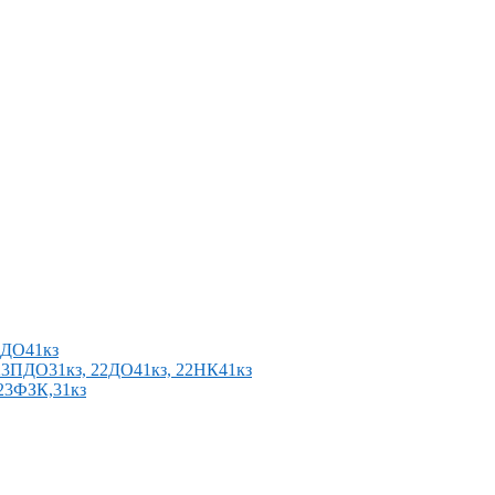
2ПДО41кз
п 23ПДО31кз, 22ДО41кз, 22НК41кз
 23ФЗК,31кз