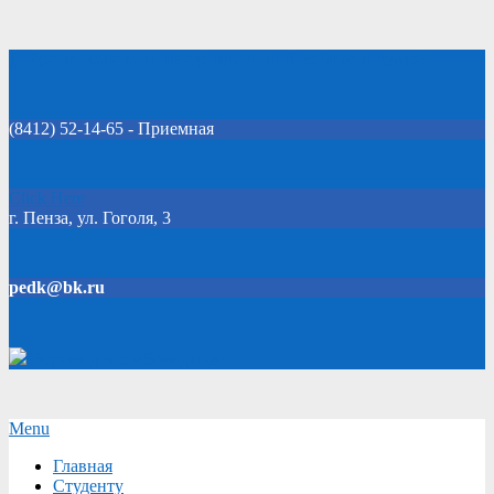
Skip
Добро пожаловать на официальный сайт колледжа!
to
content
(8412) 52-14-65 - Приемная
Click Here
г. Пенза, ул. Гоголя, 3
pedk@bk.ru
Версия для слабовидящих
Secondary
Menu
Navigation
Главная
Menu
Студенту