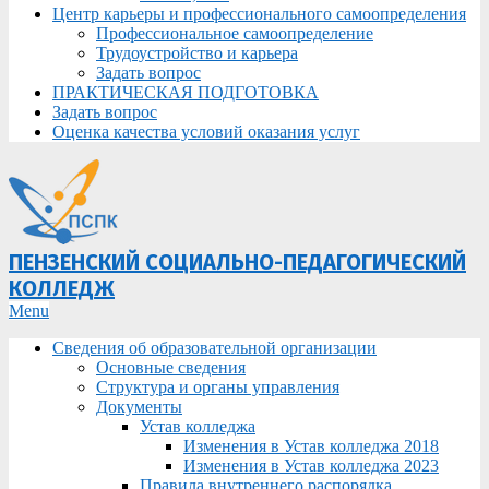
Центр карьеры и профессионального самоопределения
Профессиональное самоопределение
Трудоустройство и карьера
Задать вопрос
ПРАКТИЧЕСКАЯ ПОДГОТОВКА
Задать вопрос
Оценка качества условий оказания услуг
ПЕНЗЕНСКИЙ СОЦИАЛЬНО-ПЕДАГОГИЧЕСКИЙ
КОЛЛЕДЖ
Primary
Menu
Navigation
Сведения об образовательной организации
Menu
Основные сведения
Структура и органы управления
Документы
Устав колледжа
Изменения в Устав колледжа 2018
Изменения в Устав колледжа 2023
Правила внутреннего распорядка