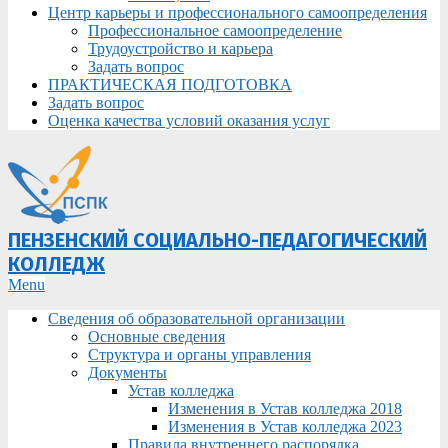
Центр карьеры и профессионального самоопределения
Профессиональное самоопределение
Трудоустройство и карьера
Задать вопрос
ПРАКТИЧЕСКАЯ ПОДГОТОВКА
Задать вопрос
Оценка качества условий оказания услуг
ПЕНЗЕНСКИЙ СОЦИАЛЬНО-ПЕДАГОГИЧЕСКИЙ
КОЛЛЕДЖ
Primary
Menu
Navigation
Сведения об образовательной организации
Menu
Основные сведения
Структура и органы управления
Документы
Устав колледжа
Изменения в Устав колледжа 2018
Изменения в Устав колледжа 2023
Правила внутреннего распорядка