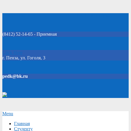
Skip
Добро пожаловать на официальный сайт колледжа!
to
content
(8412) 52-14-65 - Приемная
Click Here
г. Пенза, ул. Гоголя, 3
pedk@bk.ru
Версия для слабовидящих
Secondary
Menu
Navigation
Главная
Menu
Студенту