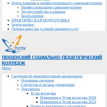
Центр карьеры и профессионального самоопределения
Профессиональное самоопределение
Трудоустройство и карьера
Задать вопрос
ПРАКТИЧЕСКАЯ ПОДГОТОВКА
Задать вопрос
Оценка качества условий оказания услуг
ПЕНЗЕНСКИЙ СОЦИАЛЬНО-ПЕДАГОГИЧЕСКИЙ
КОЛЛЕДЖ
Primary
Menu
Navigation
Сведения об образовательной организации
Menu
Основные сведения
Структура и органы управления
Документы
Устав колледжа
Изменения в Устав колледжа 2018
Изменения в Устав колледжа 2023
Правила внутреннего распорядка