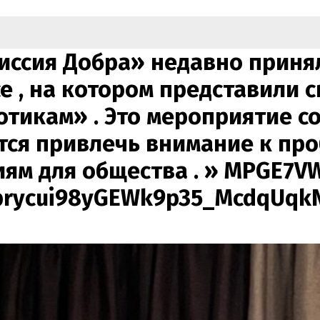
ссия Добра» недавно принял
 , на котором представили 
отикам» . Это мероприятие с
тся привлечь внимание к пр
ям для общества . »
MPGE7VW
Tprycui98yGEWk9p35_McdqUqk