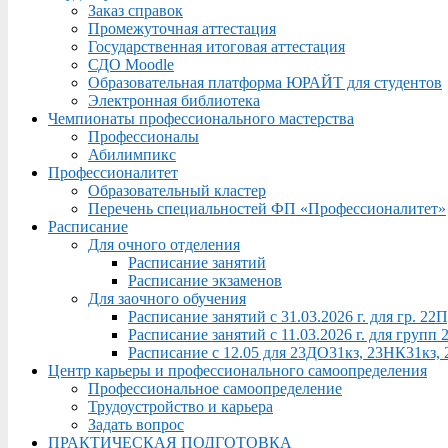
Заказ справок
Промежуточная аттестация
Государственная итоговая аттестация
СДО Moodle
Образовательная платформа ЮРАЙТ для студентов
Электронная библиотека
Чемпионаты профессионального мастерства
Профессионалы
Абилимпикс
Профессионалитет
Образовательный кластер
Перечень специальностей ФП «Профессионалитет»
Расписание
Для очного отделения
Расписание занятий
Расписание экзаменов
Для заочного обучения
Расписание занятий с 31.03.2026 г. для гр. 2
Расписание занятий с 11.03.2026 г. для груп
Расписание с 12.05 для 23ДО31кз, 23НК31кз,
Центр карьеры и профессионального самоопределения
Профессиональное самоопределение
Трудоустройство и карьера
Задать вопрос
ПРАКТИЧЕСКАЯ ПОДГОТОВКА