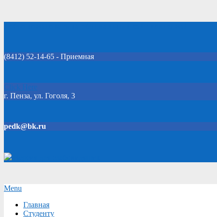
Skip
Добро пожаловать на официальный сайт колледжа!
to
content
(8412) 52-14-65 - Приемная
Click Here
г. Пенза, ул. Гоголя, 3
pedk@bk.ru
Версия для слабовидящих
Secondary
Menu
Navigation
Главная
Menu
Студенту