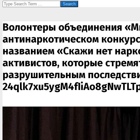
Search
Волонтеры объединения «Ми
антинаркотическом конкурсе
названием «Скажи нет нарк
активистов, которые стремя
разрушительным последстви
24qlk7xu5ygM4fIiAo8gNwTL