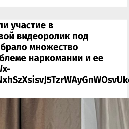
и участие в
свой видеоролик под
обрало множество
облеме наркомании и ее
x-
NxhSzXsisvJ5TzrWAyGnWOsvU