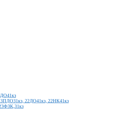
2ПДО41кз
п 23ПДО31кз, 22ДО41кз, 22НК41кз
 23ФЗК,31кз