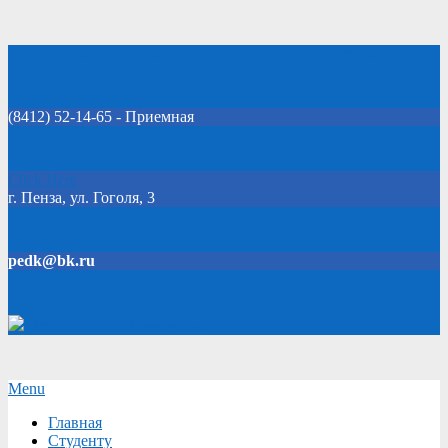
Skip
Добро пожаловать на официальный сайт колледжа!
to
content
(8412) 52-14-65 - Приемная
Click Here
г. Пенза, ул. Гоголя, 3
pedk@bk.ru
Версия для слабовидящих
Secondary
Menu
Navigation
Главная
Menu
Студенту