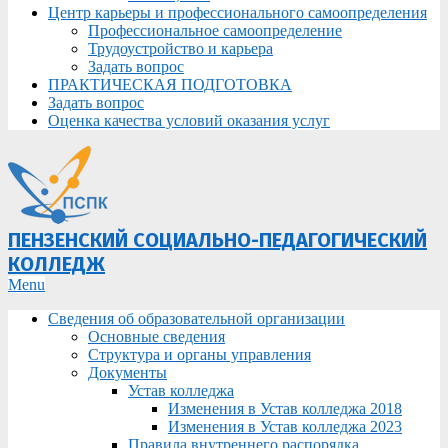
Центр карьеры и профессионального самоопределения
Профессиональное самоопределение
Трудоустройство и карьера
Задать вопрос
ПРАКТИЧЕСКАЯ ПОДГОТОВКА
Задать вопрос
Оценка качества условий оказания услуг
ПЕНЗЕНСКИЙ СОЦИАЛЬНО-ПЕДАГОГИЧЕСКИЙ
КОЛЛЕДЖ
Primary
Menu
Navigation
Сведения об образовательной организации
Menu
Основные сведения
Структура и органы управления
Документы
Устав колледжа
Изменения в Устав колледжа 2018
Изменения в Устав колледжа 2023
Правила внутреннего распорядка