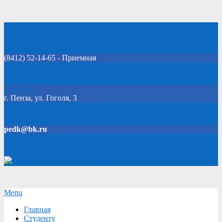
Skip
Добро пожаловать на официальный сайт колледжа!
to
content
(8412) 52-14-65 - Приемная
Click Here
г. Пенза, ул. Гоголя, 3
pedk@bk.ru
Версия для слабовидящих
Secondary
Menu
Navigation
Главная
Menu
Студенту