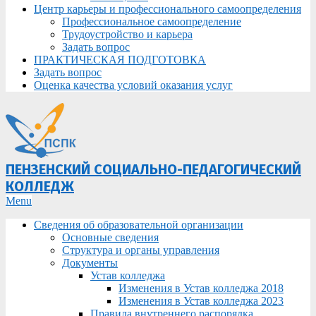
Центр карьеры и профессионального самоопределения
Профессиональное самоопределение
Трудоустройство и карьера
Задать вопрос
ПРАКТИЧЕСКАЯ ПОДГОТОВКА
Задать вопрос
Оценка качества условий оказания услуг
ПЕНЗЕНСКИЙ СОЦИАЛЬНО-ПЕДАГОГИЧЕСКИЙ
КОЛЛЕДЖ
Primary
Menu
Navigation
Сведения об образовательной организации
Menu
Основные сведения
Структура и органы управления
Документы
Устав колледжа
Изменения в Устав колледжа 2018
Изменения в Устав колледжа 2023
Правила внутреннего распорядка