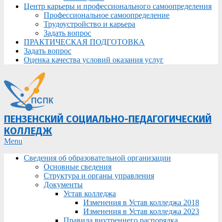
Центр карьеры и профессионального самоопределения
Профессиональное самоопределение
Трудоустройство и карьера
Задать вопрос
ПРАКТИЧЕСКАЯ ПОДГОТОВКА
Задать вопрос
Оценка качества условий оказания услуг
ПЕНЗЕНСКИЙ СОЦИАЛЬНО-ПЕДАГОГИЧЕСКИЙ
КОЛЛЕДЖ
Primary
Menu
Navigation
Сведения об образовательной организации
Menu
Основные сведения
Структура и органы управления
Документы
Устав колледжа
Изменения в Устав колледжа 2018
Изменения в Устав колледжа 2023
Правила внутреннего распорядка