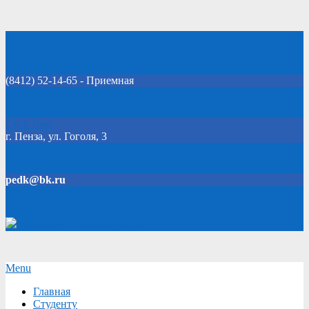
Skip
Добро пожаловать на официальный сайт колледжа!
to
content
(8412) 52-14-65 - Приемная
Click Here
г. Пенза, ул. Гоголя, 3
pedk@bk.ru
Версия для слабовидящих
Secondary
Menu
Navigation
Главная
Menu
Студенту