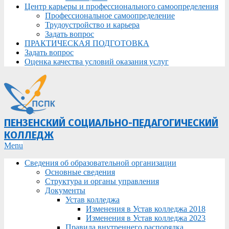
Центр карьеры и профессионального самоопределения
Профессиональное самоопределение
Трудоустройство и карьера
Задать вопрос
ПРАКТИЧЕСКАЯ ПОДГОТОВКА
Задать вопрос
Оценка качества условий оказания услуг
ПЕНЗЕНСКИЙ СОЦИАЛЬНО-ПЕДАГОГИЧЕСКИЙ
КОЛЛЕДЖ
Primary
Menu
Navigation
Сведения об образовательной организации
Menu
Основные сведения
Структура и органы управления
Документы
Устав колледжа
Изменения в Устав колледжа 2018
Изменения в Устав колледжа 2023
Правила внутреннего распорядка