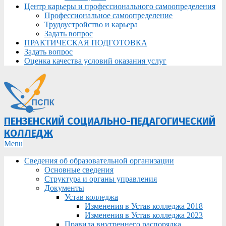
Центр карьеры и профессионального самоопределения
Профессиональное самоопределение
Трудоустройство и карьера
Задать вопрос
ПРАКТИЧЕСКАЯ ПОДГОТОВКА
Задать вопрос
Оценка качества условий оказания услуг
ПЕНЗЕНСКИЙ СОЦИАЛЬНО-ПЕДАГОГИЧЕСКИЙ
КОЛЛЕДЖ
Primary
Menu
Navigation
Сведения об образовательной организации
Menu
Основные сведения
Структура и органы управления
Документы
Устав колледжа
Изменения в Устав колледжа 2018
Изменения в Устав колледжа 2023
Правила внутреннего распорядка