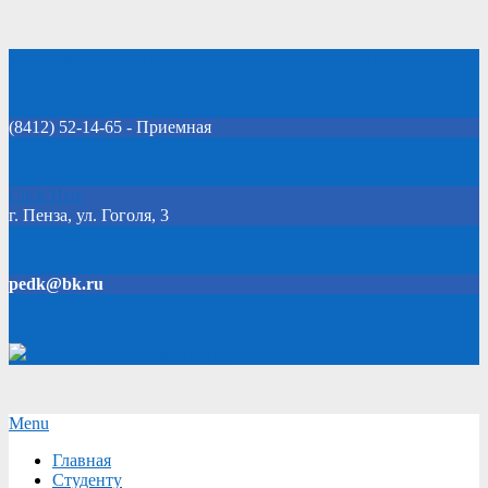
Skip
Добро пожаловать на официальный сайт колледжа!
to
content
(8412) 52-14-65 - Приемная
Click Here
г. Пенза, ул. Гоголя, 3
pedk@bk.ru
Версия для слабовидящих
Secondary
Menu
Navigation
Главная
Menu
Студенту