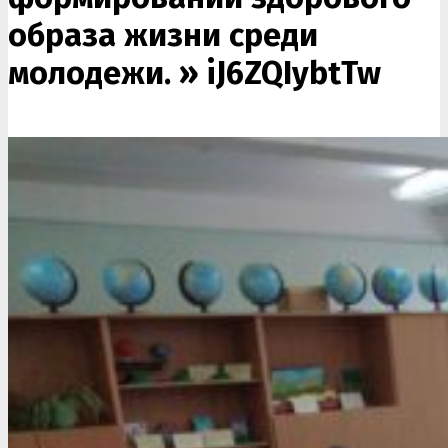
образа жизни среди
молодежи. »
iJ6ZQIybtTw