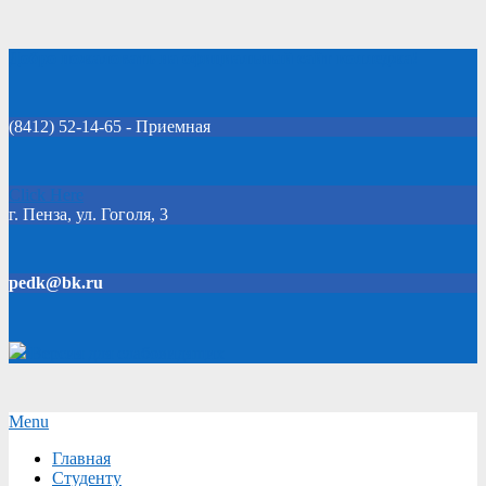
Skip
Добро пожаловать на официальный сайт колледжа!
to
content
(8412) 52-14-65 - Приемная
Click Here
г. Пенза, ул. Гоголя, 3
pedk@bk.ru
Версия для слабовидящих
Secondary
Menu
Navigation
Главная
Menu
Студенту