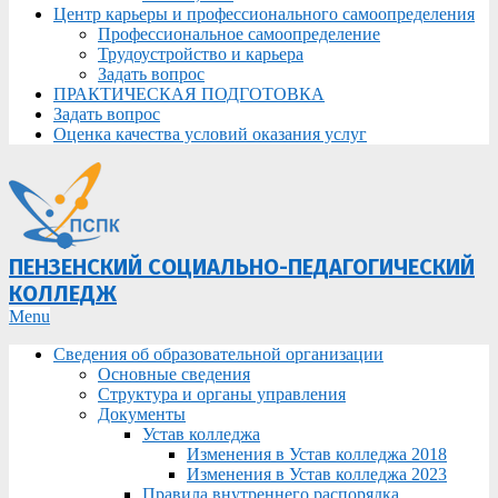
Центр карьеры и профессионального самоопределения
Профессиональное самоопределение
Трудоустройство и карьера
Задать вопрос
ПРАКТИЧЕСКАЯ ПОДГОТОВКА
Задать вопрос
Оценка качества условий оказания услуг
ПЕНЗЕНСКИЙ СОЦИАЛЬНО-ПЕДАГОГИЧЕСКИЙ
КОЛЛЕДЖ
Primary
Menu
Navigation
Сведения об образовательной организации
Menu
Основные сведения
Структура и органы управления
Документы
Устав колледжа
Изменения в Устав колледжа 2018
Изменения в Устав колледжа 2023
Правила внутреннего распорядка