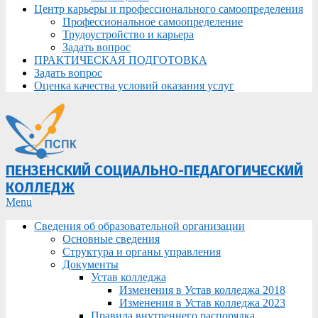
Центр карьеры и профессионального самоопределения
Профессиональное самоопределение
Трудоустройство и карьера
Задать вопрос
ПРАКТИЧЕСКАЯ ПОДГОТОВКА
Задать вопрос
Оценка качества условий оказания услуг
ПЕНЗЕНСКИЙ СОЦИАЛЬНО-ПЕДАГОГИЧЕСКИЙ
КОЛЛЕДЖ
Primary
Menu
Navigation
Сведения об образовательной организации
Menu
Основные сведения
Структура и органы управления
Документы
Устав колледжа
Изменения в Устав колледжа 2018
Изменения в Устав колледжа 2023
Правила внутреннего распорядка