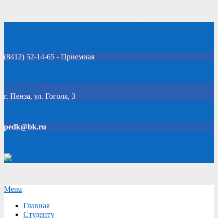
Skip
Добро пожаловать на официальный сайт колледжа!
to
content
(8412) 52-14-65 - Приемная
Click Here
г. Пенза, ул. Гоголя, 3
pedk@bk.ru
Версия для слабовидящих
Secondary
Menu
Navigation
Главная
Menu
Студенту