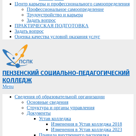
Центр карьеры и профессионального самоопределения
Профессиональное самоопределение
Трудоустройство и карьера
Задать вопрос
ПРАКТИЧЕСКАЯ ПОДГОТОВКА
Задать вопрос
Оценка качества условий оказания услуг
ПЕНЗЕНСКИЙ СОЦИАЛЬНО-ПЕДАГОГИЧЕСКИЙ
КОЛЛЕДЖ
Primary
Menu
Navigation
Сведения об образовательной организации
Menu
Основные сведения
Структура и органы управления
Документы
Устав колледжа
Изменения в Устав колледжа 2018
Изменения в Устав колледжа 2023
Правила внутреннего распорядка