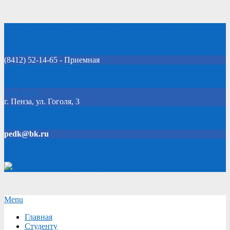
Skip
Добро пожаловать на официальный сайт колледжа!
to
content
(8412) 52-14-65 - Приемная
Click Here
г. Пенза, ул. Гоголя, 3
pedk@bk.ru
Версия для слабовидящих
Secondary
Menu
Navigation
Главная
Menu
Студенту