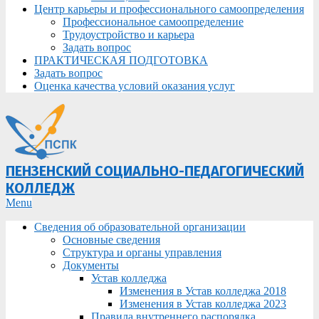
Центр карьеры и профессионального самоопределения
Профессиональное самоопределение
Трудоустройство и карьера
Задать вопрос
ПРАКТИЧЕСКАЯ ПОДГОТОВКА
Задать вопрос
Оценка качества условий оказания услуг
ПЕНЗЕНСКИЙ СОЦИАЛЬНО-ПЕДАГОГИЧЕСКИЙ
КОЛЛЕДЖ
Primary
Menu
Navigation
Сведения об образовательной организации
Menu
Основные сведения
Структура и органы управления
Документы
Устав колледжа
Изменения в Устав колледжа 2018
Изменения в Устав колледжа 2023
Правила внутреннего распорядка