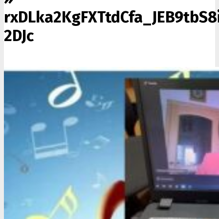
rxDLka2KgFXTtdCfa_JEB9tbS
2DJc