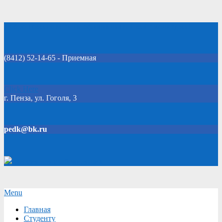
Skip
Добро пожаловать на официальный сайт колледжа!
to
content
(8412) 52-14-65 - Приемная
Click Here
г. Пенза, ул. Гоголя, 3
pedk@bk.ru
Версия для слабовидящих
Secondary
Menu
Navigation
Главная
Menu
Студенту