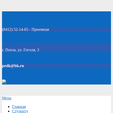
Skip
Добро пожаловать на официальный сайт колледжа!
to
content
(8412) 52-14-65 - Приемная
Click Here
г. Пенза, ул. Гоголя, 3
pedk@bk.ru
Версия для слабовидящих
Secondary
Menu
Navigation
Главная
Menu
Студенту