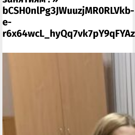
bCSH0nlPg3JWuuzjMR0RLVkb-
e-
r6x64wcL_hyQq7vk7pY9qFYAz