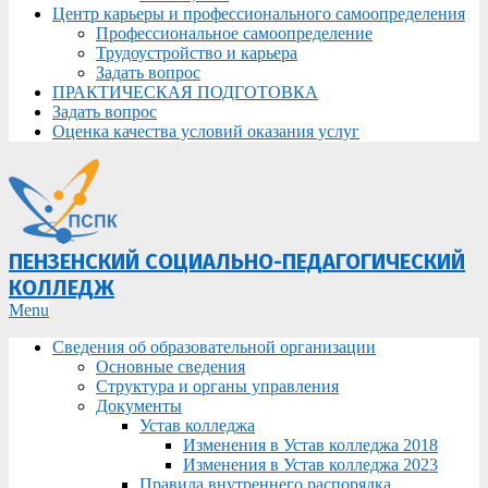
Центр карьеры и профессионального самоопределения
Профессиональное самоопределение
Трудоустройство и карьера
Задать вопрос
ПРАКТИЧЕСКАЯ ПОДГОТОВКА
Задать вопрос
Оценка качества условий оказания услуг
ПЕНЗЕНСКИЙ СОЦИАЛЬНО-ПЕДАГОГИЧЕСКИЙ
КОЛЛЕДЖ
Primary
Menu
Navigation
Сведения об образовательной организации
Menu
Основные сведения
Структура и органы управления
Документы
Устав колледжа
Изменения в Устав колледжа 2018
Изменения в Устав колледжа 2023
Правила внутреннего распорядка