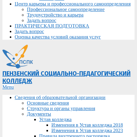
Центр карьеры и профессионального самоопределения
Профессиональное самоопределение
Трудоустройство и карьера
Задать вопрос
ПРАКТИЧЕСКАЯ ПОДГОТОВКА
Задать вопрос
Оценка качества условий оказания услуг
ПЕНЗЕНСКИЙ СОЦИАЛЬНО-ПЕДАГОГИЧЕСКИЙ
КОЛЛЕДЖ
Primary
Menu
Navigation
Сведения об образовательной организации
Menu
Основные сведения
Структура и органы управления
Документы
Устав колледжа
Изменения в Устав колледжа 2018
Изменения в Устав колледжа 2023
Правила внутреннего распорядка