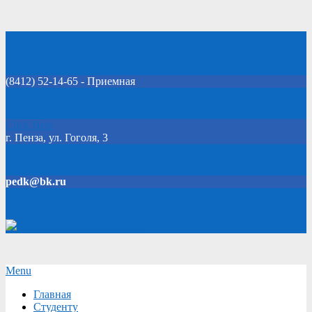
Skip
Добро пожаловать на официальный сайт колледжа!
to
content
(8412) 52-14-65 - Приемная
Click Here
г. Пенза, ул. Гоголя, 3
pedk@bk.ru
Версия для слабовидящих
Secondary
Menu
Navigation
Главная
Menu
Студенту