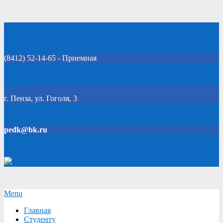
Skip
Добро пожаловать на официальный сайт колледжа!
to
content
(8412) 52-14-65 - Приемная
Click Here
г. Пенза, ул. Гоголя, 3
pedk@bk.ru
Версия для слабовидящих
Secondary
Menu
Navigation
Главная
Menu
Студенту