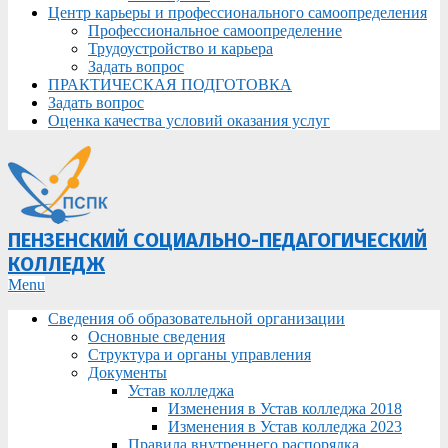
Центр карьеры и профессионального самоопределения
Профессиональное самоопределение
Трудоустройство и карьера
Задать вопрос
ПРАКТИЧЕСКАЯ ПОДГОТОВКА
Задать вопрос
Оценка качества условий оказания услуг
ПЕНЗЕНСКИЙ СОЦИАЛЬНО-ПЕДАГОГИЧЕСКИЙ
КОЛЛЕДЖ
Primary
Menu
Navigation
Сведения об образовательной организации
Menu
Основные сведения
Структура и органы управления
Документы
Устав колледжа
Изменения в Устав колледжа 2018
Изменения в Устав колледжа 2023
Правила внутреннего распорядка