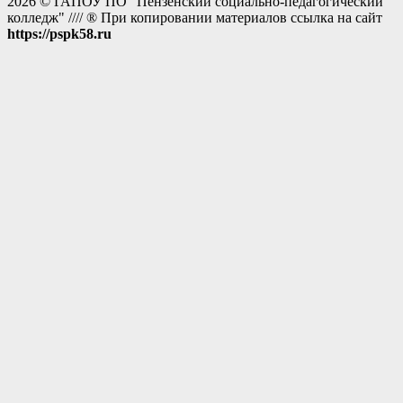
2026 © ГАПОУ ПО "Пензенский социально-педагогический
колледж" //// ® При копировании материалов ссылка на сайт
https://pspk58.ru