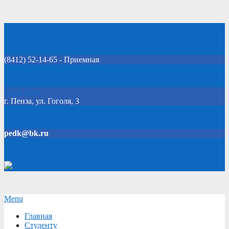
Skip
Добро пожаловать на официальный сайт колледжа!
to
content
(8412) 52-14-65 - Приемная
Click Here
г. Пенза, ул. Гоголя, 3
pedk@bk.ru
Версия для слабовидящих
Secondary
Menu
Navigation
Главная
Menu
Студенту