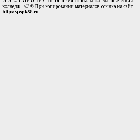
2026 © ГАПОУ ПО "Пензенский социально-педагогический
колледж" //// ® При копировании материалов ссылка на сайт
https://pspk58.ru