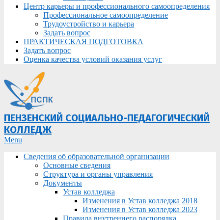
Центр карьеры и профессионального самоопределения
Профессиональное самоопределение
Трудоустройство и карьера
Задать вопрос
ПРАКТИЧЕСКАЯ ПОДГОТОВКА
Задать вопрос
Оценка качества условий оказания услуг
ПЕНЗЕНСКИЙ СОЦИАЛЬНО-ПЕДАГОГИЧЕСКИЙ
КОЛЛЕДЖ
Primary
Menu
Navigation
Сведения об образовательной организации
Menu
Основные сведения
Структура и органы управления
Документы
Устав колледжа
Изменения в Устав колледжа 2018
Изменения в Устав колледжа 2023
Правила внутреннего распорядка