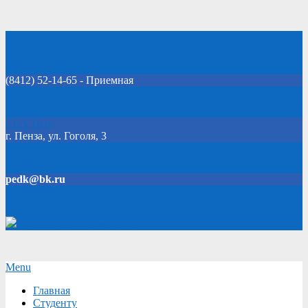
Skip
Добро пожаловать на официальный сайт колледжа!
to
content
(8412) 52-14-65 - Приемная
Click Here
г. Пенза, ул. Гоголя, 3
pedk@bk.ru
Версия для слабовидящих
Secondary
Menu
Navigation
Главная
Menu
Студенту