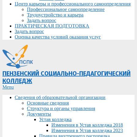
Центр карьеры и профессионального самоопределения
Профессиональное самоопределение
Трудоустройство и карьера
Задать вопрос
ПРАКТИЧЕСКАЯ ПОДГОТОВКА
Задать вопрос
Оценка качества условий оказания услуг
ПЕНЗЕНСКИЙ СОЦИАЛЬНО-ПЕДАГОГИЧЕСКИЙ
КОЛЛЕДЖ
Primary
Menu
Navigation
Сведения об образовательной организации
Menu
Основные сведения
Структура и органы управления
Документы
Устав колледжа
Изменения в Устав колледжа 2018
Изменения в Устав колледжа 2023
Правила внутреннего распорядка