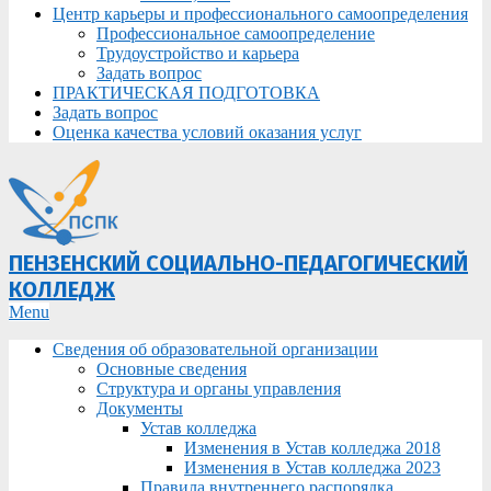
Центр карьеры и профессионального самоопределения
Профессиональное самоопределение
Трудоустройство и карьера
Задать вопрос
ПРАКТИЧЕСКАЯ ПОДГОТОВКА
Задать вопрос
Оценка качества условий оказания услуг
ПЕНЗЕНСКИЙ СОЦИАЛЬНО-ПЕДАГОГИЧЕСКИЙ
КОЛЛЕДЖ
Primary
Menu
Navigation
Сведения об образовательной организации
Menu
Основные сведения
Структура и органы управления
Документы
Устав колледжа
Изменения в Устав колледжа 2018
Изменения в Устав колледжа 2023
Правила внутреннего распорядка