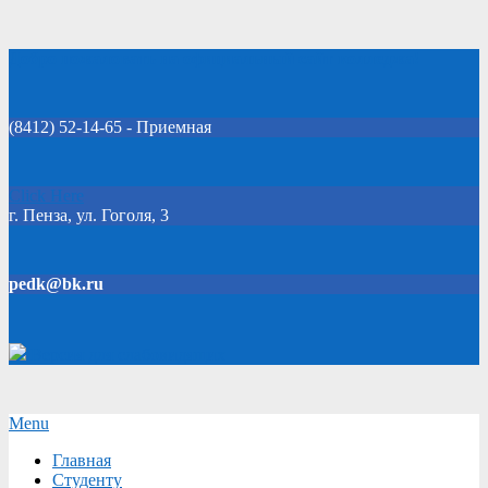
Skip
Добро пожаловать на официальный сайт колледжа!
to
content
(8412) 52-14-65 - Приемная
Click Here
г. Пенза, ул. Гоголя, 3
pedk@bk.ru
Версия для слабовидящих
Secondary
Menu
Navigation
Главная
Menu
Студенту