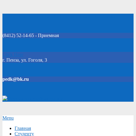
Skip
Добро пожаловать на официальный сайт колледжа!
to
content
(8412) 52-14-65 - Приемная
Click Here
г. Пенза, ул. Гоголя, 3
pedk@bk.ru
Версия для слабовидящих
Secondary
Menu
Navigation
Главная
Menu
Студенту