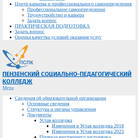
Центр карьеры и профессионального самоопределения
Профессиональное самоопределение
Трудоустройство и карьера
Задать вопрос
ПРАКТИЧЕСКАЯ ПОДГОТОВКА
Задать вопрос
Оценка качества условий оказания услуг
ПЕНЗЕНСКИЙ СОЦИАЛЬНО-ПЕДАГОГИЧЕСКИЙ
КОЛЛЕДЖ
Primary
Menu
Navigation
Сведения об образовательной организации
Menu
Основные сведения
Структура и органы управления
Документы
Устав колледжа
Изменения в Устав колледжа 2018
Изменения в Устав колледжа 2023
Правила внутреннего распорядка