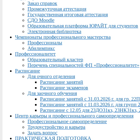
Заказ справок
Промежуточная аттестация
Государственная итоговая аттестация
СДО Moodle
Образовательная платформа ЮРАЙТ для студентов
Электронная библиотека
Чемпионаты профессионального мастерства
Профессионалы
Абилимпикс
Профессионалитет
Образовательный кластер
Перечень специальностей ФП «Профессионалитет»
Расписание
Для очного отделения
Расписание занятий
Расписание экзаменов
Для заочного обучения
Расписание занятий с 31.03.2026 г. для гр. 2
Расписание занятий с 11.03.2026 г. для груп
Расписание с 12.05 для 23ДО31кз, 23НК31кз,
Центр карьеры и профессионального самоопределения
Профессиональное самоопределение
Трудоустройство и карьера
Задать вопрос
ПРАКТИЧЕСКАЯ ПОДГОТОВКА