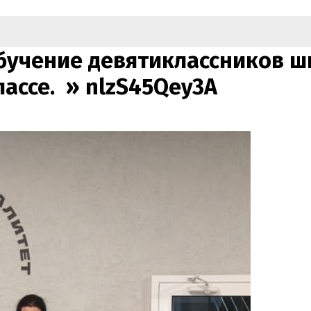
бучение девятиклассников шк
лассе. »
nlzS45Qey3A