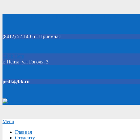
Skip
Добро пожаловать на официальный сайт колледжа!
to
content
(8412) 52-14-65 - Приемная
Click Here
г. Пенза, ул. Гоголя, 3
pedk@bk.ru
Версия для слабовидящих
Secondary
Menu
Navigation
Главная
Menu
Студенту