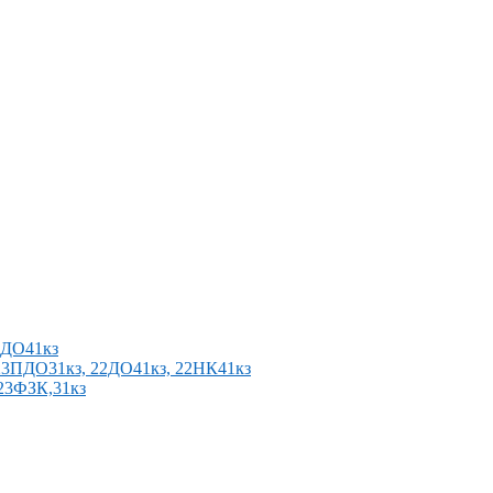
2ПДО41кз
п 23ПДО31кз, 22ДО41кз, 22НК41кз
 23ФЗК,31кз