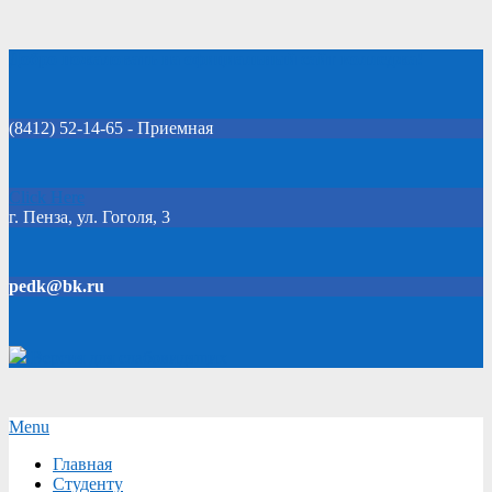
Skip
Добро пожаловать на официальный сайт колледжа!
to
content
(8412) 52-14-65 - Приемная
Click Here
г. Пенза, ул. Гоголя, 3
pedk@bk.ru
Версия для слабовидящих
Secondary
Menu
Navigation
Главная
Menu
Студенту