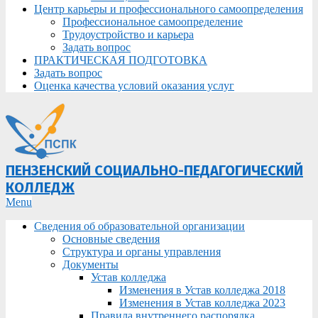
Центр карьеры и профессионального самоопределения
Профессиональное самоопределение
Трудоустройство и карьера
Задать вопрос
ПРАКТИЧЕСКАЯ ПОДГОТОВКА
Задать вопрос
Оценка качества условий оказания услуг
ПЕНЗЕНСКИЙ СОЦИАЛЬНО-ПЕДАГОГИЧЕСКИЙ
КОЛЛЕДЖ
Primary
Menu
Navigation
Сведения об образовательной организации
Menu
Основные сведения
Структура и органы управления
Документы
Устав колледжа
Изменения в Устав колледжа 2018
Изменения в Устав колледжа 2023
Правила внутреннего распорядка