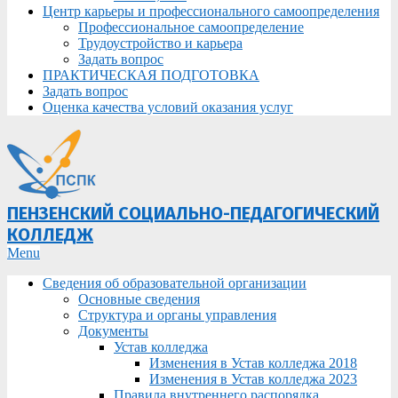
Центр карьеры и профессионального самоопределения
Профессиональное самоопределение
Трудоустройство и карьера
Задать вопрос
ПРАКТИЧЕСКАЯ ПОДГОТОВКА
Задать вопрос
Оценка качества условий оказания услуг
ПЕНЗЕНСКИЙ СОЦИАЛЬНО-ПЕДАГОГИЧЕСКИЙ
КОЛЛЕДЖ
Primary
Menu
Navigation
Сведения об образовательной организации
Menu
Основные сведения
Структура и органы управления
Документы
Устав колледжа
Изменения в Устав колледжа 2018
Изменения в Устав колледжа 2023
Правила внутреннего распорядка