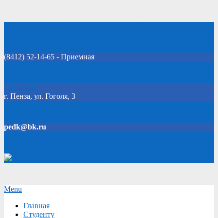
Skip
Добро пожаловать на официальный сайт колледжа!
to
content
(8412) 52-14-65 - Приемная
Click Here
г. Пенза, ул. Гоголя, 3
pedk@bk.ru
Версия для слабовидящих
Secondary
Menu
Navigation
Главная
Menu
Студенту