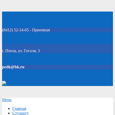
Skip
Добро пожаловать на официальный сайт колледжа!
to
content
(8412) 52-14-65 - Приемная
Click Here
г. Пенза, ул. Гоголя, 3
pedk@bk.ru
Версия для слабовидящих
Secondary
Menu
Navigation
Главная
Menu
Студенту