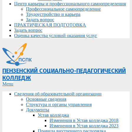
Центр карьеры и профессионального самоопределения
Профессиональное самоопределение
Трудоустройство и карьера
Задать вопрос
ПРАКТИЧЕСКАЯ ПОДГОТОВКА
Задать вопрос
Оценка качества условий оказания услуг
ПЕНЗЕНСКИЙ СОЦИАЛЬНО-ПЕДАГОГИЧЕСКИЙ
КОЛЛЕДЖ
Primary
Menu
Navigation
Сведения об образовательной организации
Menu
Основные сведения
Структура и органы управления
Документы
Устав колледжа
Изменения в Устав колледжа 2018
Изменения в Устав колледжа 2023
Правила внутреннего распорядка