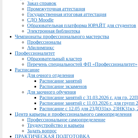
Заказ справок
Промежуточная аттестация
Государственная итоговая аттестация
СДО Moodle
Образовательная платформа ЮРАЙТ для студентов
Электронная библиотека
Чемпионаты профессионального мастерства
Профессионалы
Абилимпикс
Профессионалитет
Образовательный кластер
Перечень специальностей ФП «Профессионалитет»
Расписание
Для очного отделения
Расписание занятий
Расписание экзаменов
Для заочного обучения
Расписание занятий с 31.03.2026 г. для гр. 2
Расписание занятий с 11.03.2026 г. для груп
Расписание с 12.05 для 23ДО31кз, 23НК31кз,
Центр карьеры и профессионального самоопределения
Профессиональное самоопределение
Трудоустройство и карьера
Задать вопрос
ПРАКТИЧЕСКАЯ ПОДГОТОВКА