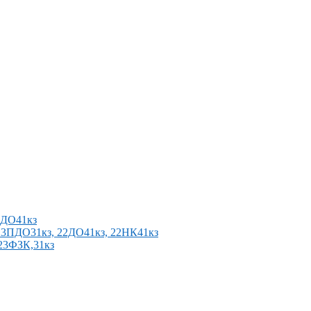
2ПДО41кз
п 23ПДО31кз, 22ДО41кз, 22НК41кз
 23ФЗК,31кз