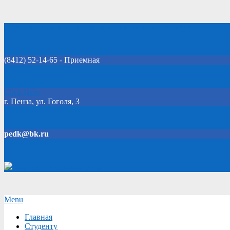
Skip
Добро пожаловать на официальный сайт колледжа!
to
content
(8412) 52-14-65 - Приемная
Click Here
г. Пенза, ул. Гоголя, 3
pedk@bk.ru
Версия для слабовидящих
Secondary
Menu
Navigation
Главная
Menu
Студенту