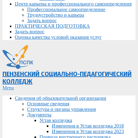
Центр карьеры и профессионального самоопределения
Профессиональное самоопределение
Трудоустройство и карьера
Задать вопрос
ПРАКТИЧЕСКАЯ ПОДГОТОВКА
Задать вопрос
Оценка качества условий оказания услуг
ПЕНЗЕНСКИЙ СОЦИАЛЬНО-ПЕДАГОГИЧЕСКИЙ
КОЛЛЕДЖ
Primary
Menu
Navigation
Сведения об образовательной организации
Menu
Основные сведения
Структура и органы управления
Документы
Устав колледжа
Изменения в Устав колледжа 2018
Изменения в Устав колледжа 2023
Правила внутреннего распорядка