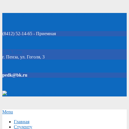
Skip
Добро пожаловать на официальный сайт колледжа!
to
content
(8412) 52-14-65 - Приемная
Click Here
г. Пенза, ул. Гоголя, 3
pedk@bk.ru
Версия для слабовидящих
Secondary
Menu
Navigation
Главная
Menu
Студенту