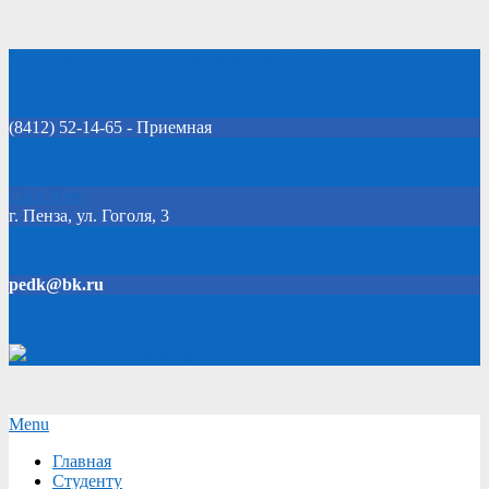
Skip
Добро пожаловать на официальный сайт колледжа!
to
content
(8412) 52-14-65 - Приемная
Click Here
г. Пенза, ул. Гоголя, 3
pedk@bk.ru
Версия для слабовидящих
Secondary
Menu
Navigation
Главная
Menu
Студенту