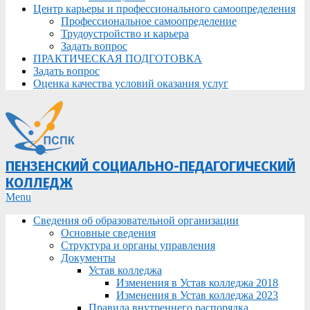
Центр карьеры и профессионального самоопределения
Профессиональное самоопределение
Трудоустройство и карьера
Задать вопрос
ПРАКТИЧЕСКАЯ ПОДГОТОВКА
Задать вопрос
Оценка качества условий оказания услуг
ПЕНЗЕНСКИЙ СОЦИАЛЬНО-ПЕДАГОГИЧЕСКИЙ
КОЛЛЕДЖ
Primary
Menu
Navigation
Сведения об образовательной организации
Menu
Основные сведения
Структура и органы управления
Документы
Устав колледжа
Изменения в Устав колледжа 2018
Изменения в Устав колледжа 2023
Правила внутреннего распорядка