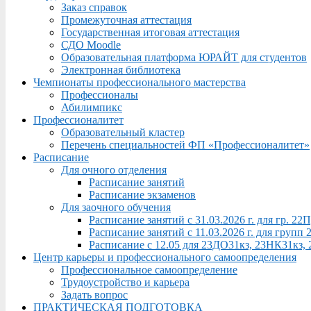
Заказ справок
Промежуточная аттестация
Государственная итоговая аттестация
СДО Moodle
Образовательная платформа ЮРАЙТ для студентов
Электронная библиотека
Чемпионаты профессионального мастерства
Профессионалы
Абилимпикс
Профессионалитет
Образовательный кластер
Перечень специальностей ФП «Профессионалитет»
Расписание
Для очного отделения
Расписание занятий
Расписание экзаменов
Для заочного обучения
Расписание занятий с 31.03.2026 г. для гр. 2
Расписание занятий с 11.03.2026 г. для груп
Расписание с 12.05 для 23ДО31кз, 23НК31кз,
Центр карьеры и профессионального самоопределения
Профессиональное самоопределение
Трудоустройство и карьера
Задать вопрос
ПРАКТИЧЕСКАЯ ПОДГОТОВКА