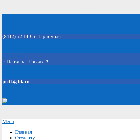
Skip
Добро пожаловать на официальный сайт колледжа!
to
content
(8412) 52-14-65 - Приемная
Click Here
г. Пенза, ул. Гоголя, 3
pedk@bk.ru
Версия для слабовидящих
Secondary
Menu
Navigation
Главная
Menu
Студенту