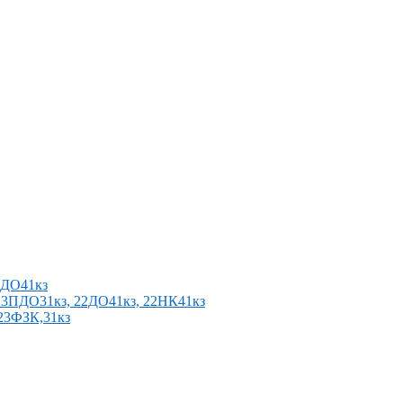
2ПДО41кз
п 23ПДО31кз, 22ДО41кз, 22НК41кз
 23ФЗК,31кз