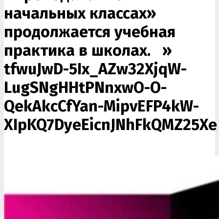
начальных классах»
продолжается учебная
практика в школах. »
tfwuJwD-5Ix_AZw32XjqW-
LugSNgHHtPNnxwO-O-
QekAkcCfYan-MipvEFP4kW-
XIpKQ7DyeEicnJNhFkQMZ25Xe