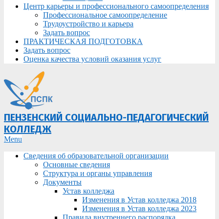
Центр карьеры и профессионального самоопределения
Профессиональное самоопределение
Трудоустройство и карьера
Задать вопрос
ПРАКТИЧЕСКАЯ ПОДГОТОВКА
Задать вопрос
Оценка качества условий оказания услуг
ПЕНЗЕНСКИЙ СОЦИАЛЬНО-ПЕДАГОГИЧЕСКИЙ
КОЛЛЕДЖ
Primary
Menu
Navigation
Сведения об образовательной организации
Menu
Основные сведения
Структура и органы управления
Документы
Устав колледжа
Изменения в Устав колледжа 2018
Изменения в Устав колледжа 2023
Правила внутреннего распорядка