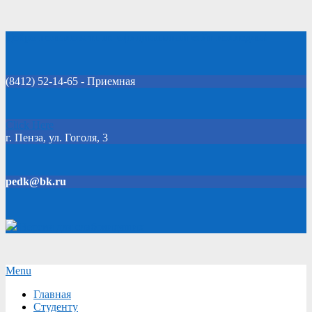
Skip
Добро пожаловать на официальный сайт колледжа!
to
content
(8412) 52-14-65 - Приемная
Click Here
г. Пенза, ул. Гоголя, 3
pedk@bk.ru
Версия для слабовидящих
Secondary
Menu
Navigation
Главная
Menu
Студенту