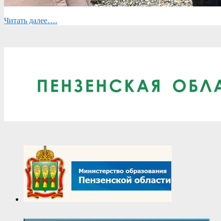
Читать далее….
2025-
04-
07