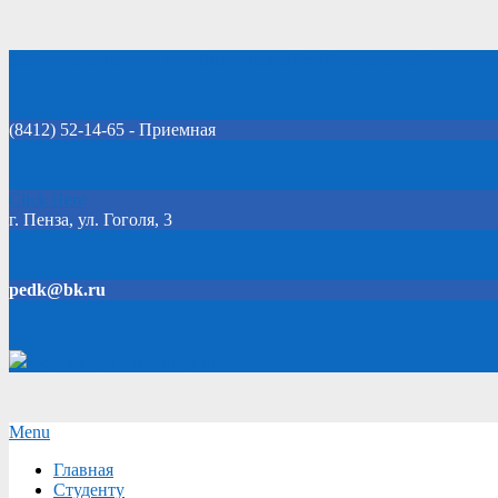
Skip
Добро пожаловать на официальный сайт колледжа!
to
content
(8412) 52-14-65 - Приемная
Click Here
г. Пенза, ул. Гоголя, 3
pedk@bk.ru
Версия для слабовидящих
Secondary
Menu
Navigation
Главная
Menu
Студенту