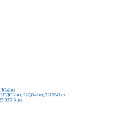
2ПДО41кз
п 23ПДО31кз, 22ДО41кз, 22НК41кз
 23ФЗК,31кз