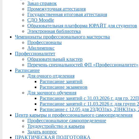
Заказ справок
Промежуточная аттестация
Государственная итоговая аттестация
СДО Moodle
Образовательная платформа ЮРАЙТ для студентов
Электронная библиотека
Чемпионаты профессионального мастерства
Профессионалы
Абилимпикс
Профессионалитет
Образовательный кластер
Перечень специальностей ФП «Профессионалитет»
Расписание
Для очного отделения
Расписание занятий
Расписание экзаменов
Для заочного обучения
Расписание занятий с 31.03.2026 г. для гр. 2
Расписание занятий с 11.03.2026 г. для груп
Расписание с 12.05 для 23ДО31кз, 23НК31кз,
Центр карьеры и профессионального самоопределения
Профессиональное самоопределение
Трудоустройство и карьера
Задать вопрос
ПРАКТИЧЕСКАЯ ПОДГОТОВКА