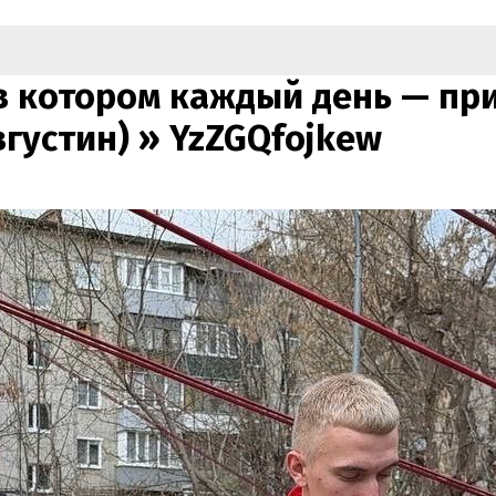
 в котором каждый день — п
вгустин) »
YzZGQfojkew