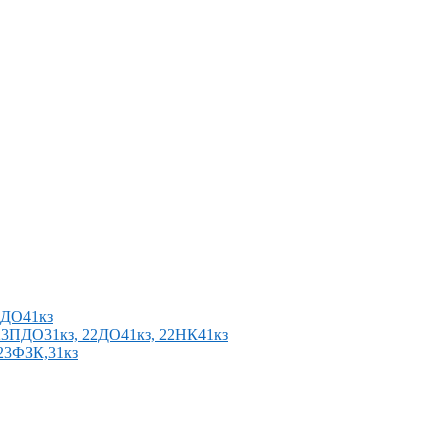
2ПДО41кз
п 23ПДО31кз, 22ДО41кз, 22НК41кз
 23ФЗК,31кз