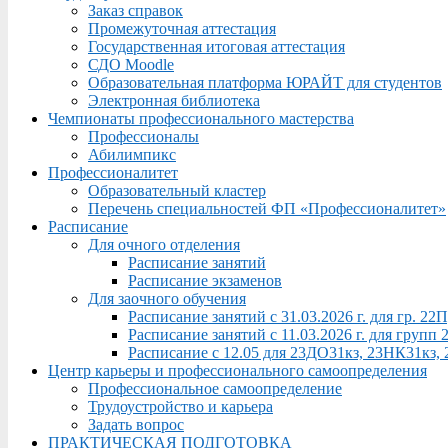
Заказ справок
Промежуточная аттестация
Государственная итоговая аттестация
СДО Moodle
Образовательная платформа ЮРАЙТ для студентов
Электронная библиотека
Чемпионаты профессионального мастерства
Профессионалы
Абилимпикс
Профессионалитет
Образовательный кластер
Перечень специальностей ФП «Профессионалитет»
Расписание
Для очного отделения
Расписание занятий
Расписание экзаменов
Для заочного обучения
Расписание занятий с 31.03.2026 г. для гр. 2
Расписание занятий с 11.03.2026 г. для груп
Расписание с 12.05 для 23ДО31кз, 23НК31кз,
Центр карьеры и профессионального самоопределения
Профессиональное самоопределение
Трудоустройство и карьера
Задать вопрос
ПРАКТИЧЕСКАЯ ПОДГОТОВКА