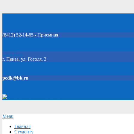
Skip
Добро пожаловать на официальный сайт колледжа!
to
content
(8412) 52-14-65 - Приемная
Click Here
г. Пенза, ул. Гоголя, 3
pedk@bk.ru
Версия для слабовидящих
Secondary
Menu
Navigation
Главная
Menu
Студенту