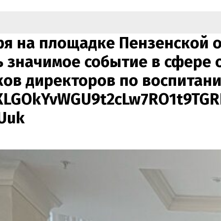
ря на площадке Пензенской 
ь значимое событие в сфере о
ков директоров по воспитан
xXLGOkYvWGU9t2cLw7RO1t9TG
Uuk