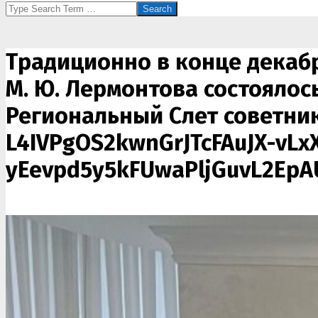
Search
Традиционно в конце декаб
М. Ю. Лермонтова состоялос
Региональный Слет советни
L4IVPgOS2kwnGrJTcFAuJX-vL
yEevpd5y5kFUwaPljGuvL2EpA