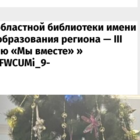
областной библиотеки имени
бразования региона — III
ию «Мы вместе» »
RFWCUMi_9-