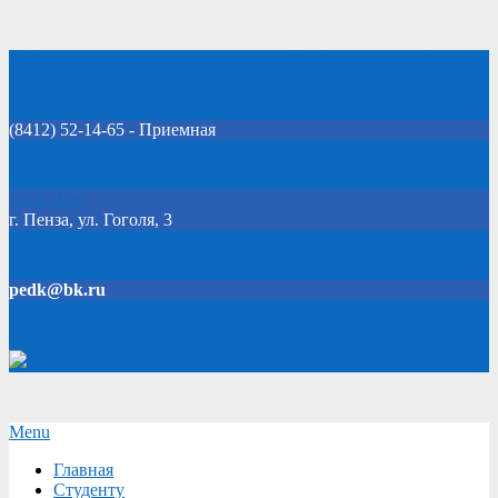
Skip
Добро пожаловать на официальный сайт колледжа!
to
content
(8412) 52-14-65 - Приемная
Click Here
г. Пенза, ул. Гоголя, 3
pedk@bk.ru
Версия для слабовидящих
Secondary
Menu
Navigation
Главная
Menu
Студенту