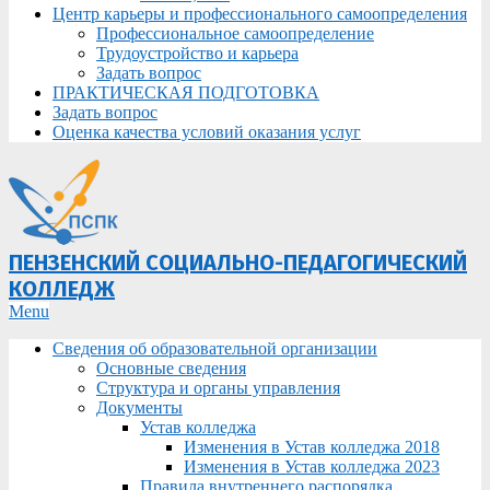
Центр карьеры и профессионального самоопределения
Профессиональное самоопределение
Трудоустройство и карьера
Задать вопрос
ПРАКТИЧЕСКАЯ ПОДГОТОВКА
Задать вопрос
Оценка качества условий оказания услуг
ПЕНЗЕНСКИЙ СОЦИАЛЬНО-ПЕДАГОГИЧЕСКИЙ
КОЛЛЕДЖ
Primary
Menu
Navigation
Сведения об образовательной организации
Menu
Основные сведения
Структура и органы управления
Документы
Устав колледжа
Изменения в Устав колледжа 2018
Изменения в Устав колледжа 2023
Правила внутреннего распорядка