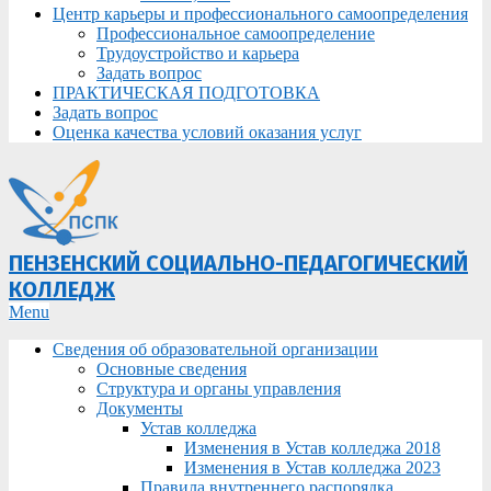
Центр карьеры и профессионального самоопределения
Профессиональное самоопределение
Трудоустройство и карьера
Задать вопрос
ПРАКТИЧЕСКАЯ ПОДГОТОВКА
Задать вопрос
Оценка качества условий оказания услуг
ПЕНЗЕНСКИЙ СОЦИАЛЬНО-ПЕДАГОГИЧЕСКИЙ
КОЛЛЕДЖ
Primary
Menu
Navigation
Сведения об образовательной организации
Menu
Основные сведения
Структура и органы управления
Документы
Устав колледжа
Изменения в Устав колледжа 2018
Изменения в Устав колледжа 2023
Правила внутреннего распорядка