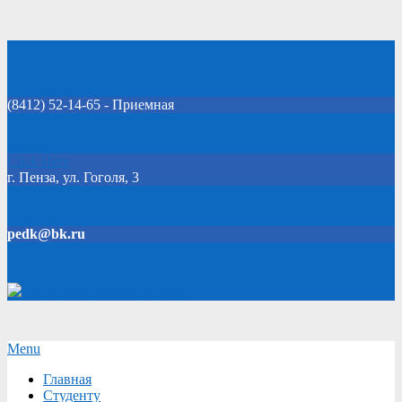
Skip
Добро пожаловать на официальный сайт колледжа!
to
content
(8412) 52-14-65 - Приемная
Click Here
г. Пенза, ул. Гоголя, 3
pedk@bk.ru
Версия для слабовидящих
Secondary
Menu
Navigation
Главная
Menu
Студенту