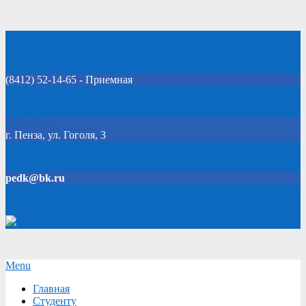
Skip
Добро пожаловать на официальный сайт колледжа!
to
content
(8412) 52-14-65 - Приемная
Click Here
г. Пенза, ул. Гоголя, 3
pedk@bk.ru
Версия для слабовидящих
Secondary
Menu
Navigation
Главная
Menu
Студенту