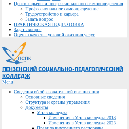
Центр карьеры и профессионального самоопределения
Профессиональное самоопределение
Трудоустройство и карьера
Задать вопрос
ПРАКТИЧЕСКАЯ ПОДГОТОВКА
Задать вопрос
Оценка качества условий оказания услуг
ПЕНЗЕНСКИЙ СОЦИАЛЬНО-ПЕДАГОГИЧЕСКИЙ
КОЛЛЕДЖ
Primary
Menu
Navigation
Сведения об образовательной организации
Menu
Основные сведения
Структура и органы управления
Документы
Устав колледжа
Изменения в Устав колледжа 2018
Изменения в Устав колледжа 2023
Правила внутреннего распорядка