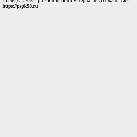
колледж" //// ® При копировании материалов ссылка на сайт
https://pspk58.ru